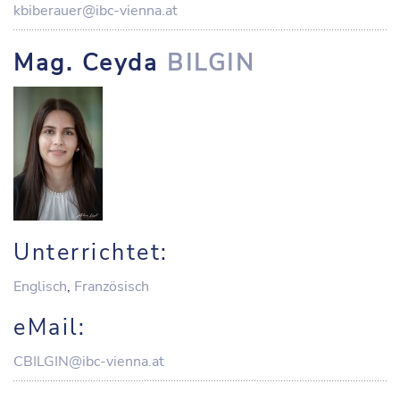
kbiberauer@ibc-vienna.at
Mag. Ceyda
BILGIN
Unterrichtet:
Englisch
,
Französisch
eMail:
CBILGIN@ibc-vienna.at