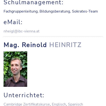
Schulmanagement:
Fachgruppenleitung, Bildungsberatung, Sokrates-Team
eMail:
nheigl@ibc-vienna.at
Mag. Reinold
HEINRITZ
Unterrichtet:
Cambridge Zertifikatskurse
,
Englisch
,
Spanisch