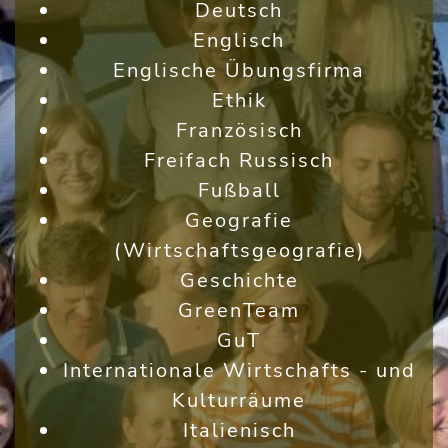
Deutsch
Englisch
Englische Übungsfirma
Ethik
Französisch
Freifach Russisch
Fußball
Geografie
(Wirtschaftsgeografie)
Geschichte
GreenTeam
GuT
Internationale Wirtschafts - und
Kulturräume
Italienisch