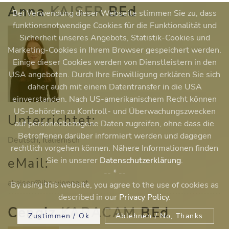
Anna
KAISER
BEd
Bei Verwendung dieser Webseite stimmen Sie zu, dass
funktionsnotwendige Cookies für die Funktionalität und
Sicherheit unseres Angebots, Statistik-Cookies und
Marketing-Cookies in Ihrem Browser gespeichert werden.
Einige dieser Cookies werden von Dienstleistern in den
USA angeboten. Durch Ihre Einwilligung erklären Sie sich
daher auch mit einem Datentransfer in die USA
einverstanden. Nach US-amerikanischem Recht können
US-Behörden zu Kontroll- und Überwachungszwecken
Unterrichtet:
auf personenbezogene Daten zugreifen, ohne dass die
Betroffenen darüber informiert werden und dagegen
Deutsch
,
Italienisch
rechtlich vorgehen können. Nähere Informationen finden
eMail:
Sie in unserer
Datenschutzerklärung
.
-- * --
akaiser@ibc-vienna.at
By using this website, you agree to the use of cookies as
described in our
Privacy Policy
.
Cengiz
KARACAM
BEd
Zustimmen / Ok
Ablehnen / No, Thanks