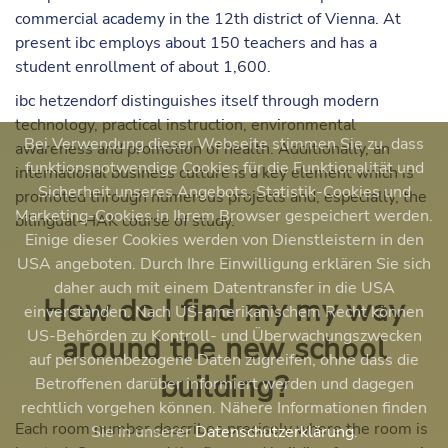
commercial academy in the 12th district of Vienna. At
present ibc employs about 150 teachers and has a
student enrollment of about 1,600.
ibc hetzendorf distinguishes itself through modern
technology, practical instruction, environmental
Bei Verwendung dieser Webseite stimmen Sie zu, dass
awareness and promotion of health. Additionally, an
funktionsnotwendige Cookies für die Funktionalität und
international business culture is a key element which is
Sicherheit unseres Angebots, Statistik-Cookies und
promoted through numerous projects and, especially, the
Marketing-Cookies in Ihrem Browser gespeichert werden.
bilingual-HAK course of study.
Einige dieser Cookies werden von Dienstleistern in den
USA angeboten. Durch Ihre Einwilligung erklären Sie sich
daher auch mit einem Datentransfer in die USA
How do I find my my way
einverstanden. Nach US-amerikanischem Recht können
US-Behörden zu Kontroll- und Überwachungszwecken
around the new school
auf personenbezogene Daten zugreifen, ohne dass die
building?
Betroffenen darüber informiert werden und dagegen
rechtlich vorgehen können. Nähere Informationen finden
Each room number describes precisely where the room is
Sie in unserer
Datenschutzerklärung
.