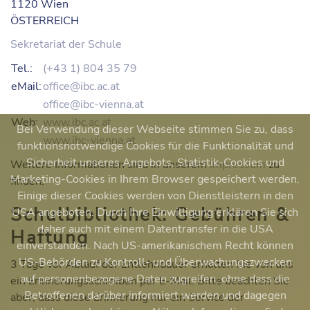
1120 Wien
ÖSTERREICH
Sekretariat der Schule
Tel.:
(+43 1) 804 35 79
eMail:
office@ibc.ac.at
office@ibc-vienna.at
Web:
www.ibc.ac.at
Bei Verwendung dieser Webseite stimmen Sie zu, dass
www.ibc-vienna.at
funktionsnotwendige Cookies für die Funktionalität und
Sicherheit unseres Angebots, Statistik-Cookies und
Weitere Informationen sind in unserem
Impressum
zu
Marketing-Cookies in Ihrem Browser gespeichert werden.
finden.
Einige dieser Cookies werden von Dienstleistern in den
Schulbibliothek: Gebühren &
USA angeboten. Durch Ihre Einwilligung erklären Sie sich
daher auch mit einem Datentransfer in die USA
Haftung
einverstanden. Nach US-amerikanischem Recht können
US-Behörden zu Kontroll- und Überwachungszwecken
3 Tage vor Ablauf der Entlehndauer erhalten Sie von uns
auf personenbezogene Daten zugreifen, ohne dass die
ein
Erinnerungsschreiben
per E-Mail. Bitte beachten Sie
Betroffenen darüber informiert werden und dagegen
aber, dass diese Erinnerung nur ein Service der