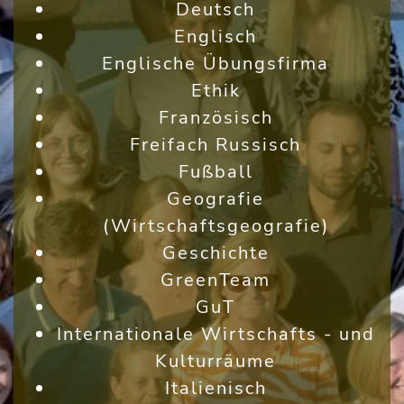
Deutsch
Englisch
Englische Übungsfirma
Ethik
Französisch
Freifach Russisch
Fußball
Geografie
(Wirtschaftsgeografie)
Geschichte
GreenTeam
GuT
Internationale Wirtschafts - und
Kulturräume
Italienisch