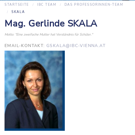
STARTSEITE
IBC TEAM
DAS PROFESSORINNEN-TEAM
SKALA
Mag. Gerlinde SKALA
Motto: "Eine zweifache Mutter hat Verständnis für Schüler."
EMAIL-KONTAKT:
GSKALA@IBC-VIENNA.AT