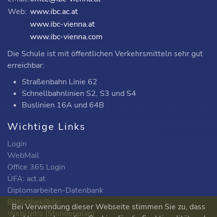
Web:
www.ibc.ac.at
www.ibc-vienna.at
www.ibc-vienna.com
Die Schule ist mit öffentlichen Verkehrsmitteln sehr gut
erreichbar:
Straßenbahn Linie 62
Schnellbahnlinien S2, S3 und S4
Buslinien 16A und 64B
Wichtige Links
Login
WebMail
Office 365 Login
ÜFA: act.at
Diplomarbeiten-Datenbank
Bibliothek@ibc
Bei Verwendung dieser Webseite stimmen Sie zu, dass
WebUntis (Stundenplan)