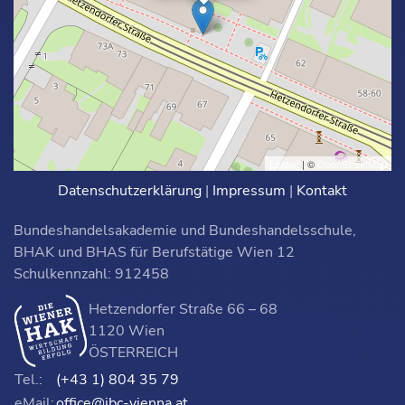
Leaflet
| ©
OpenStreetMap
Datenschutzerklärung
|
Impressum
|
Kontakt
Bundeshandelsakademie und Bundeshandelsschule,
BHAK und BHAS für Berufstätige Wien 12
Schulkennzahl: 912458
Hetzendorfer Straße 66 – 68
1120 Wien
ÖSTERREICH
Tel.:
(+43 1) 804 35 79
eMail:
office@ibc-vienna.at