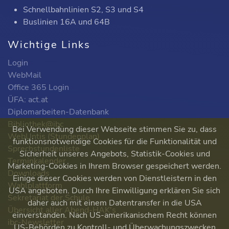
Schnellbahnlinien S2, S3 und S4
Summe
27
27
31
32
35
36
Buslinien 16A und 64B
In der Handelsakademie ist ein Pflichtpraktikum in
Wichtige Links
einem Betrieb im Ausmaß von 300 Stunden zu
absolvieren!
Login
WebMail
Office 365 Login
ÜFA: act.at
Diplomarbeiten-Datenbank
Bibliothek@ibc
Bei Verwendung dieser Webseite stimmen Sie zu, dass
WebUntis (Stundenplan)
funktionsnotwendige Cookies für die Funktionalität und
Sprechstundenliste
Sicherheit unseres Angebots, Statistik-Cookies und
Terminkalender
Marketing-Cookies in Ihrem Browser gespeichert werden.
Downloads
Einige dieser Cookies werden von Dienstleistern in den
Wahlplattform
USA angeboten. Durch Ihre Einwilligung erklären Sie sich
Sekretariat der Schule
daher auch mit einem Datentransfer in die USA
Übersicht aller Abend-HAK's
einverstanden. Nach US-amerikanischem Recht können
ibc-Newsletter
US-Behörden zu Kontroll- und Überwachungszwecken