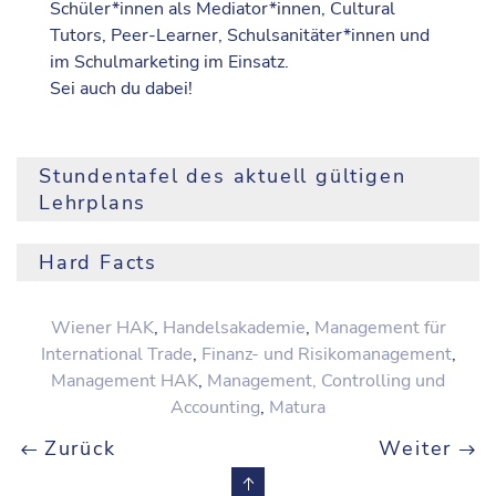
Schüler*innen als Mediator*innen, Cultural
Tutors, Peer-Learner, Schulsanitäter*innen und
im Schulmarketing im Einsatz.
Sei auch du dabei!
Stundentafel des aktuell gültigen
Lehrplans
1. Jg.
2. Jg.
3. Jg.
Hard Facts
Pflichtgegenstand
1.
2.
3.
4.
5.
6.
Sem.
Sem.
Sem.
Sem.
Sem.
Sem
Voraussetzung:
erfolgreicher Abschluss der 8.
Wiener HAK
,
Handelsakademie
,
Management für
Schulstufe
Religion
2
2
2
2
2
2
International Trade
,
Finanz- und Risikomanagement
,
Anmeldeformalitäten:
Management HAK
,
Management, Controlling und
Für aktuelle Informationen
Persönlichkeitsbildung
2
2
bitte diesen
Link anklicken
Accounting
.
,
Matura
und soziale Kompetenz
Ausbildungsdauer:
5 Jahre
Zurück
Weiter
Business Behaviour
1
1
1
1
Bundesschule – kein Schulgeld