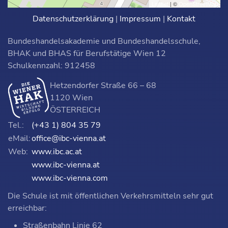
Recht
Leaflet
| ©
OpenStreetMap
Datenschutzerklärung
|
Impressum
|
Kontakt
Volkswirtschaft
Politische Bildung und
Bundeshandelsakademie und Bundeshandelsschule,
1
1
1
2
Geschicht
BHAK und BHAS für Berufstätige Wien 12
Schulkennzahl: 912458
Geografie
0
0
2
2
2
2
(Wirtschaftsgeografie)
Hetzendorfer Straße 66 – 68
Internationale
1120 Wien
Wirtschafts- und
ÖSTERREICH
Kulturräume
Tel.:
(+43 1) 804 35 79
Mathematik und
eMail:
office@ibc-vienna.at
angewandte
2
2
2
2
2
2
Web:
www.ibc.ac.at
Mathematik
www.ibc-vienna.at
Naturwissenschaften
3
3
2
2
3
3
www.ibc-vienna.com
Technologie, Ökologie
Die Schule ist mit öffentlichen Verkehrsmitteln sehr gut
und Warenlehre
erreichbar:
Erweiterungsbereich
2
2
Straßenbahn Linie 62