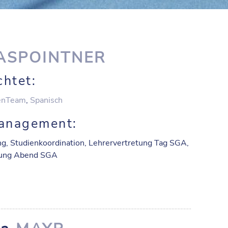
ASPOINTNER
chtet:
enTeam
,
Spanisch
anagement:
ng, Studienkoordination, Lehrervertretung Tag SGA,
tung Abend SGA