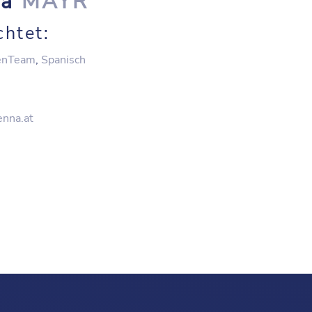
na
MAYR
chtet:
enTeam
,
Spanisch
enna.at