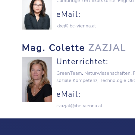
Cambridge Zertifikatskurse
,
Englisc
eMail:
kke@ibc-vienna.at
Mag. Colette
ZAZJAL
Unterrichtet:
GreenTeam
,
Naturwissenschaften
,
soziale Kompetenz
,
Technologie Ök
eMail:
czazjal@ibc-vienna.at