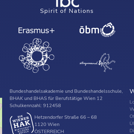
Spirit of Nations
W
Bundeshandelsakademie und Bundeshandelsschule,
BHAK und BHAS für Berufstätige Wien 12
L
Schulkennzahl: 912458
W
O
Hetzendorfer Straße 66 – 68
ÜF
1120 Wien
D
ÖSTERREICH