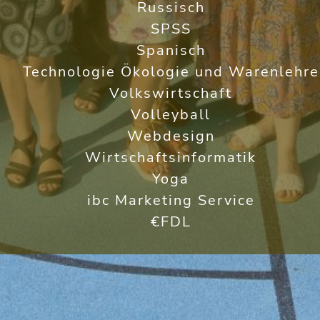
Russisch
SPSS
Spanisch
Technologie Ökologie und Warenlehre
Volkswirtschaft
Volleyball
Webdesign
Wirtschaftsinformatik
Yoga
ibc Marketing Service
€FDL