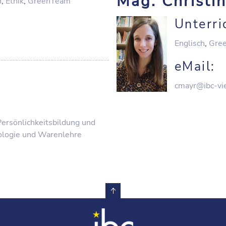
Mag. Christi
h
,
Ethik
,
GreenTeam
Unterri
Englisch
,
Gre
eMail:
cmayr@ibc-vi
Persönlichkeitsbildung und
ologie und Warenlehre