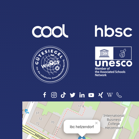
×
ibc hetzendorf