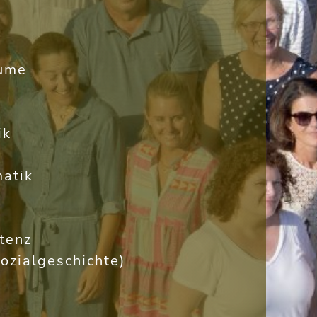
äume
ik
atik
tenz
ozialgeschichte)