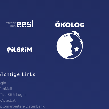
ichtige Links
ogin
ebMail
ffice 365 Login
A: act.at
iplomarbeiten-Datenbank