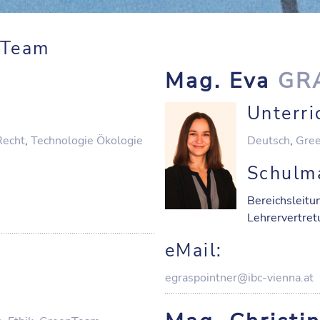
nTeam
Mag. Eva
GR
Unterri
Recht
,
Technologie Ökologie
Deutsch
,
Gre
Schulm
Bereichsleitu
Lehrervertre
eMail:
egraspointner@ibc-vienna.at