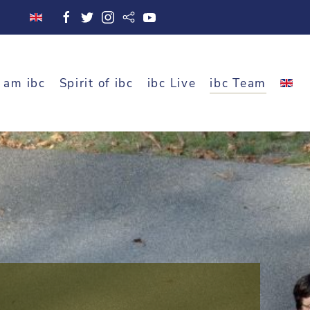
 am ibc
Spirit of ibc
ibc Live
ibc Team