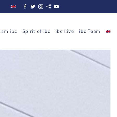
 am ibc
Spirit of ibc
ibc Live
ibc Team