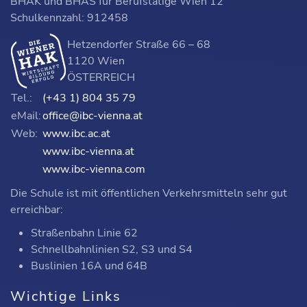
BHAK und BHAS für Berufstätige Wien 12
Schulkennzahl: 912458
Hetzendorfer Straße 66 – 68
1120 Wien
ÖSTERREICH
Tel.:
(+43 1) 804 35 79
eMail:
office@ibc-vienna.at
Web:
www.ibc.ac.at
www.ibc-vienna.at
www.ibc-vienna.com
Die Schule ist mit öffentlichen Verkehrsmitteln sehr gut
erreichbar:
Straßenbahn Linie 62
Schnellbahnlinien S2, S3 und S4
Buslinien 16A und 64B
Wichtige Links