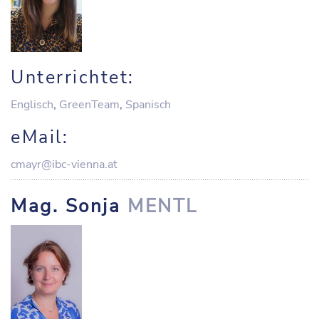
Unterrichtet:
Englisch
,
GreenTeam
,
Spanisch
eMail:
cmayr@ibc-vienna.at
Mag. Sonja
MENTL