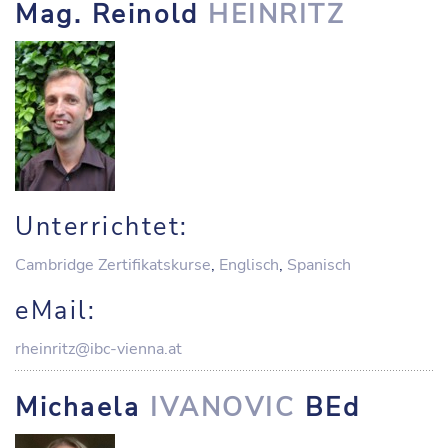
Mag. Reinold
HEINRITZ
Unterrichtet:
Cambridge Zertifikatskurse
,
Englisch
,
Spanisch
eMail:
rheinritz@ibc-vienna.at
Michaela
IVANOVIC
BEd