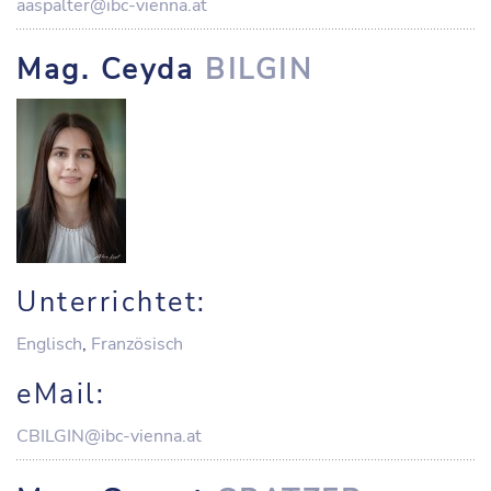
aaspalter@ibc-vienna.at
Mag. Ceyda
BILGIN
Unterrichtet:
Englisch
,
Französisch
eMail:
CBILGIN@ibc-vienna.at