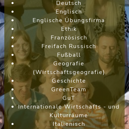
Deutsch
Englisch
Englische Übungsfirma
Ethik
Französisch
Freifach Russisch
Fußball
Geografie
(Wirtschaftsgeografie)
Geschichte
GreenTeam
GuT
Internationale Wirtschafts - und
Kulturräume
Italienisch