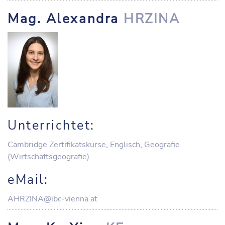
Mag. Alexandra
HRZINA
Unterrichtet:
Cambridge Zertifikatskurse
,
Englisch
,
Geografie
(Wirtschaftsgeografie)
eMail:
AHRZINA@ibc-vienna.at