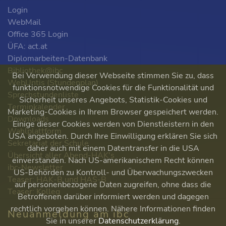
Login
WebMail
Office 365 Login
ÜFA: act.at
Diplomarbeiten-Datenbank
Bibliothek@ibc
Bei Verwendung dieser Webseite stimmen Sie zu, dass
WebUntis (Stundenplan)
funktionsnotwendige Cookies für die Funktionalität und
Sprechstundenliste
Sicherheit unseres Angebots, Statistik-Cookies und
Terminkalender
Marketing-Cookies in Ihrem Browser gespeichert werden.
Downloads
Einige dieser Cookies werden von Dienstleistern in den
Wahlplattform
USA angeboten. Durch Ihre Einwilligung erklären Sie sich
Sekretariat der Schule
daher auch mit einem Datentransfer in die USA
Übersicht aller Abend-HAK's
einverstanden. Nach US-amerikanischem Recht können
ibc-Newsletter
US-Behörden zu Kontroll- und Überwachungszwecken
Teaser: HAK-B und HAS-B
auf personenbezogene Daten zugreifen, ohne dass die
Teaser: Kolleg
Betroffenen darüber informiert werden und dagegen
rechtlich vorgehen können. Nähere Informationen finden
Neuanmeldung am ibc
Sie in unserer
Datenschutzerklärung
.