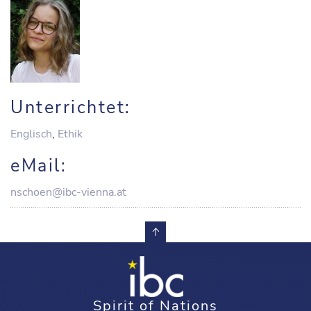
Unterrichtet:
Englisch
,
Ethik
eMail:
nschoen@ibc-vienna.at
Spirit of Nations