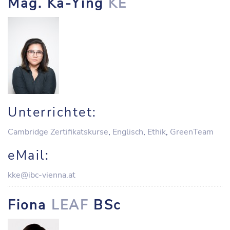
Mag. Ka-Ying
KE
Unterrichtet:
Cambridge Zertifikatskurse
,
Englisch
,
Ethik
,
GreenTeam
eMail:
kke@ibc-vienna.at
Fiona
LEAF
BSc