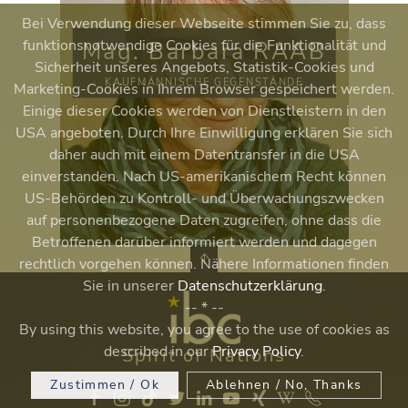
Bei Verwendung dieser Webseite stimmen Sie zu, dass
funktionsnotwendige Cookies für die Funktionalität und
Mag. Markus NEUHOFER
Sicherheit unseres Angebots, Statistik-Cookies und
Marketing-Cookies in Ihrem Browser gespeichert werden.
Einige dieser Cookies werden von Dienstleistern in den
USA angeboten. Durch Ihre Einwilligung erklären Sie sich
daher auch mit einem Datentransfer in die USA
einverstanden. Nach US-amerikanischem Recht können
US-Behörden zu Kontroll- und Überwachungszwecken
auf personenbezogene Daten zugreifen, ohne dass die
Betroffenen darüber informiert werden und dagegen
rechtlich vorgehen können. Nähere Informationen finden
Sie in unserer
Datenschutzerklärung
.
-- * --
By using this website, you agree to the use of cookies as
described in our
Privacy Policy
.
Spirit of Nations
Zustimmen / Ok
Ablehnen / No, Thanks