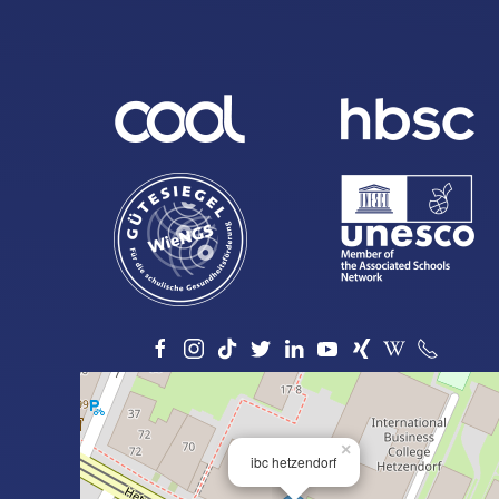
×
ibc hetzendorf