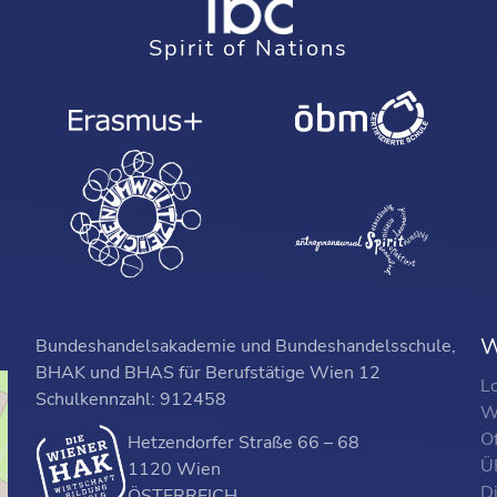
Spirit of Nations
W
Bundeshandelsakademie und Bundeshandelsschule,
BHAK und BHAS für Berufstätige Wien 12
L
Schulkennzahl: 912458
W
O
Hetzendorfer Straße 66 – 68
ÜF
1120 Wien
D
ÖSTERREICH