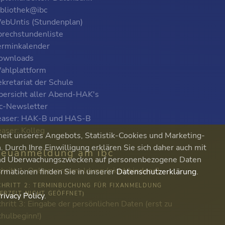
ibliothek@ibc
ebUntis (Stundenplan)
prechstundenliste
erminkalender
ownloads
ahlplattform
kretariat der Schule
bersicht aller Abend-HAK's
bc-Newsletter
easer: HAK-B und HAS-B
easer: Kolleg
heit unseres Angebots, Statistik-Cookies und Marketing-
Durch Ihre Einwilligung erklären Sie sich daher auch mit
euanmeldung am ibc
 und Überwachungszwecken auf personenbezogene Daten
chritt 1: Onlinevoranmeldung (nicht bindend)
ormationen finden Sie in unserer
Datenschutzerklärung
.
CHRITT 2: TERMINBUCHUNG FÜR FIXANMELDUNG
DERZEIT NICHT GEÖFFNET)
rivacy Policy
.
hritt 3: Eingabe der persönlichen Daten (erst zu
chulbeginn!)