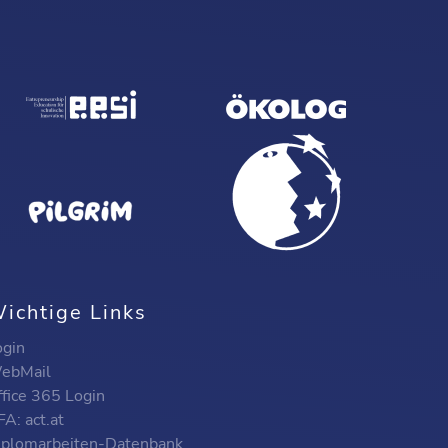
ichtige Links
ogin
ebMail
ffice 365 Login
A: act.at
iplomarbeiten-Datenbank