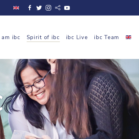
 am ibc
Spirit of ibc
ibc Live
ibc Team
C