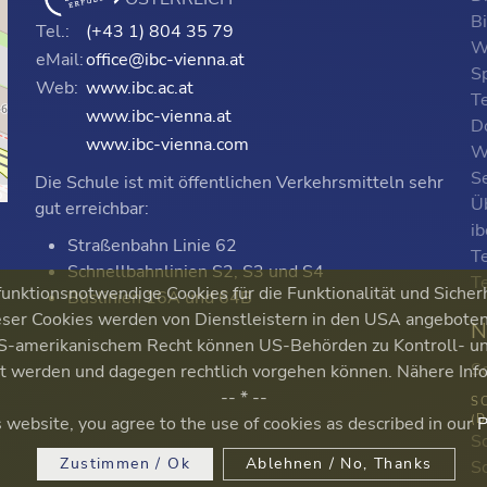
B
Tel.:
(+43 1) 804 35 79
W
eMail:
office@ibc-vienna.at
S
Web:
www.ibc.ac.at
T
www.ibc-vienna.at
D
www.ibc-vienna.com
W
Se
Die Schule ist mit öffentlichen Verkehrsmitteln sehr
p
Ü
gut erreichbar:
i
Straßenbahn Linie 62
T
Schnellbahnlinien S2, S3 und S4
T
nktionsnotwendige Cookies für die Funktionalität und Sicher
Buslinien 16A und 64B
ser Cookies werden von Dienstleistern in den USA angeboten. 
N
 US-amerikanischem Recht können US-Behörden zu Kontroll-
S
ert werden und dagegen rechtlich vorgehen können. Nähere Inf
-- * --
S
(
s website, you agree to the use of cookies as described in our
P
Sc
Zustimmen / Ok
Ablehnen / No, Thanks
S