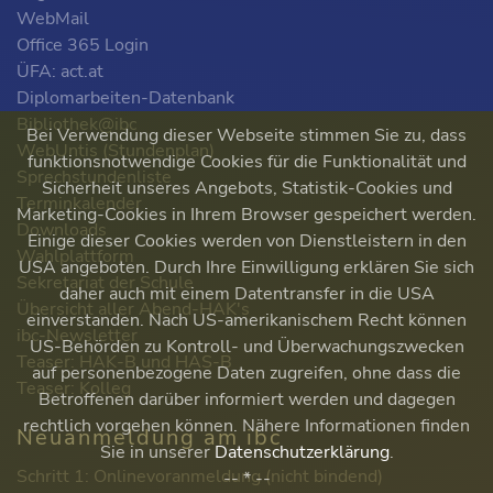
WebMail
Office 365 Login
ÜFA: act.at
Diplomarbeiten-Datenbank
Bibliothek@ibc
Bei Verwendung dieser Webseite stimmen Sie zu, dass
WebUntis (Stundenplan)
funktionsnotwendige Cookies für die Funktionalität und
Sprechstundenliste
Sicherheit unseres Angebots, Statistik-Cookies und
Terminkalender
Marketing-Cookies in Ihrem Browser gespeichert werden.
Downloads
Einige dieser Cookies werden von Dienstleistern in den
Wahlplattform
USA angeboten. Durch Ihre Einwilligung erklären Sie sich
Sekretariat der Schule
daher auch mit einem Datentransfer in die USA
Übersicht aller Abend-HAK's
einverstanden. Nach US-amerikanischem Recht können
ibc-Newsletter
US-Behörden zu Kontroll- und Überwachungszwecken
Teaser: HAK-B und HAS-B
auf personenbezogene Daten zugreifen, ohne dass die
Teaser: Kolleg
Betroffenen darüber informiert werden und dagegen
rechtlich vorgehen können. Nähere Informationen finden
Neuanmeldung am ibc
Sie in unserer
Datenschutzerklärung
.
Schritt 1: Onlinevoranmeldung (nicht bindend)
-- * --