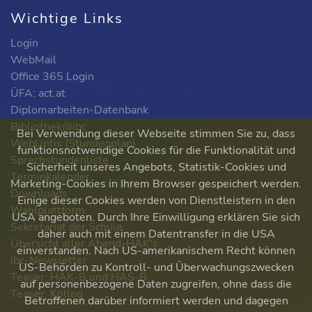
Wichtige Links
Login
WebMail
Office 365 Login
ÜFA: act.at
Diplomarbeiten-Datenbank
Bibliothek@ibc
Bei Verwendung dieser Webseite stimmen Sie zu, dass
WebUntis (Stundenplan)
funktionsnotwendige Cookies für die Funktionalität und
Sprechstundenliste
Sicherheit unseres Angebots, Statistik-Cookies und
Terminkalender
Marketing-Cookies in Ihrem Browser gespeichert werden.
Downloads
Einige dieser Cookies werden von Dienstleistern in den
Wahlplattform
USA angeboten. Durch Ihre Einwilligung erklären Sie sich
Sekretariat der Schule
daher auch mit einem Datentransfer in die USA
Übersicht aller Abend-HAK's
einverstanden. Nach US-amerikanischem Recht können
ibc-Newsletter
US-Behörden zu Kontroll- und Überwachungszwecken
Teaser: HAK-B und HAS-B
auf personenbezogene Daten zugreifen, ohne dass die
Teaser: Kolleg
Betroffenen darüber informiert werden und dagegen