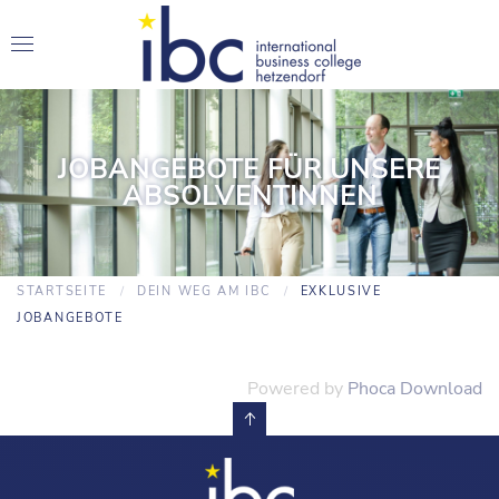
JOBANGEBOTE FÜR UNSERE
ABSOLVENTINNEN
STARTSEITE
DEIN WEG AM IBC
EXKLUSIVE
JOBANGEBOTE
Powered by
Phoca Download