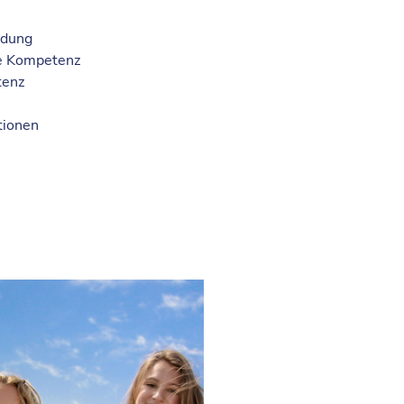
ldung
le Kompetenz
tenz
tionen