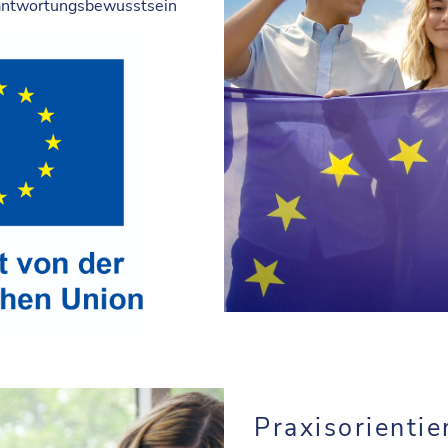
rantwortungsbewusstsein
Praxisorientie