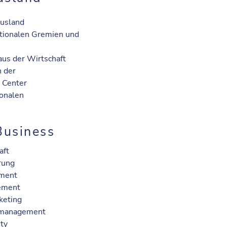
Ausland
ationalen Gremien und
aus der Wirtschaft
n der
 Center
ionalen
Business
aft
rung
ement
ement
keting
nzmanagement
ity