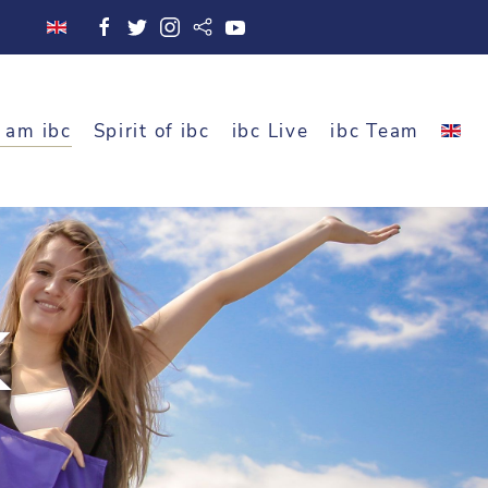
 am ibc
Spirit of ibc
ibc Live
ibc Team
K