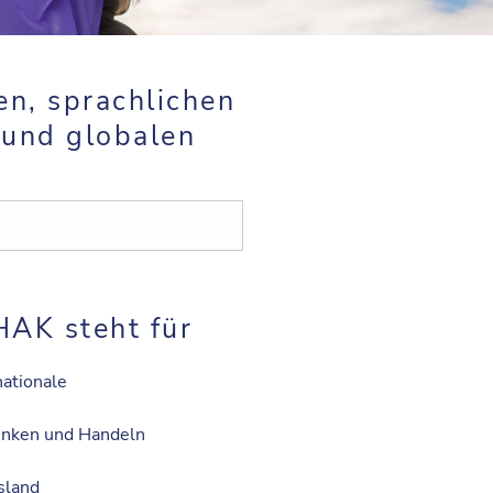
en, sprachlichen
 und globalen
AK steht für
nationale
enken und Handeln
sland