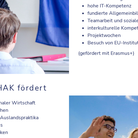
hohe IT-Kompetenz
fundierte Allgemeinbi
Teamarbeit und sozia
interkulturelle Kompe
Projektwochen
Besuch von EU-Institu
(gefördert mit Erasmus+)
AK fördert
naler Wirtschaft
chen
 Auslandspraktika
ss
nken