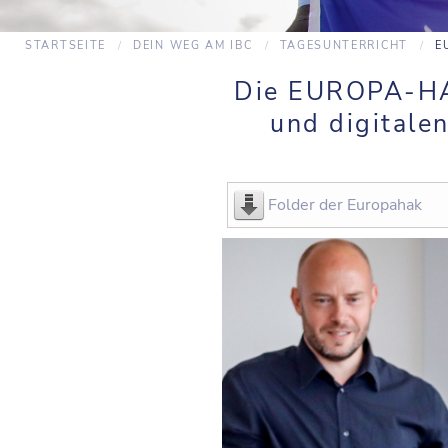
STARTSEITE
DEIN WEG AM IBC
TAGESUNTERRICHT
E
Die EUROPA-HAK 
und digitale
Folder der Europahak