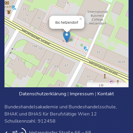
×
ibc hetzendorf
Leaflet
| ©
OpenStreetMap
Datenschutzerklärung
|
Impressum
|
Kontakt
Bundeshandelsakademie und Bundeshandelsschule,
BHAK und BHAS für Berufstätige Wien 12
Schulkennzahl: 912458
Hetzendorfer Straße 66 – 68