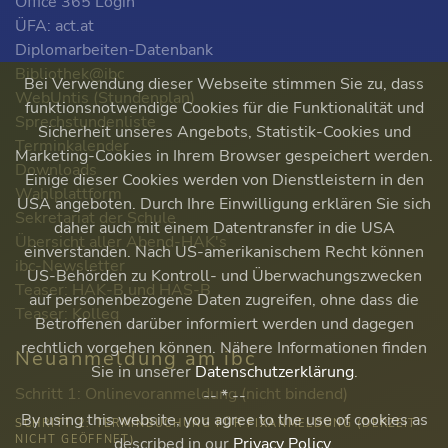
Office 365 Login
ÜFA: act.at
Diplomarbeiten-Datenbank
Bibliothek@ibc
Bei Verwendung dieser Webseite stimmen Sie zu, dass
WebUntis (Stundenplan)
funktionsnotwendige Cookies für die Funktionalität und
Sprechstundenliste
Sicherheit unseres Angebots, Statistik-Cookies und
Terminkalender
Marketing-Cookies in Ihrem Browser gespeichert werden.
Downloads
Einige dieser Cookies werden von Dienstleistern in den
Wahlplattform
USA angeboten. Durch Ihre Einwilligung erklären Sie sich
Sekretariat der Schule
daher auch mit einem Datentransfer in die USA
Übersicht aller Abend-HAK's
einverstanden. Nach US-amerikanischem Recht können
ibc-Newsletter
US-Behörden zu Kontroll- und Überwachungszwecken
Teaser: HAK-B und HAS-B
auf personenbezogene Daten zugreifen, ohne dass die
Teaser: Kolleg
Betroffenen darüber informiert werden und dagegen
rechtlich vorgehen können. Nähere Informationen finden
Neuanmeldung am ibc
Sie in unserer
Datenschutzerklärung
.
Schritt 1: Onlinevoranmeldung (nicht bindend)
-- * --
By using this website, you agree to the use of cookies as
SCHRITT 2: TERMINBUCHUNG FÜR FIXANMELDUNG (DERZEIT
NICHT GEÖFFNET)
described in our
Privacy Policy
.