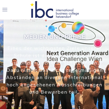
MEDIEN UND PREISE
Eines der wichtigsten Ziele unserer
Schule ist die Aktualität in der
Ausbildung unserer SchülerInnen.
Dazu nimmt das ibc in regelmäßigen
Abständen an diversen international
hoch angesehenen Ausschreibungen
und Bewerben teil.