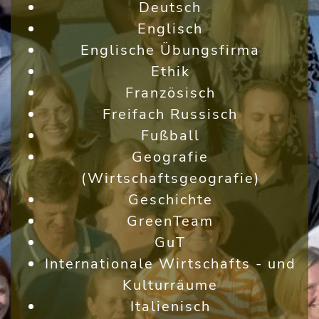
Deutsch
Englisch
Englische Übungsfirma
Ethik
Französisch
Freifach Russisch
Fußball
Geografie
(Wirtschaftsgeografie)
Geschichte
GreenTeam
GuT
Internationale Wirtschafts - und
Kulturräume
Italienisch