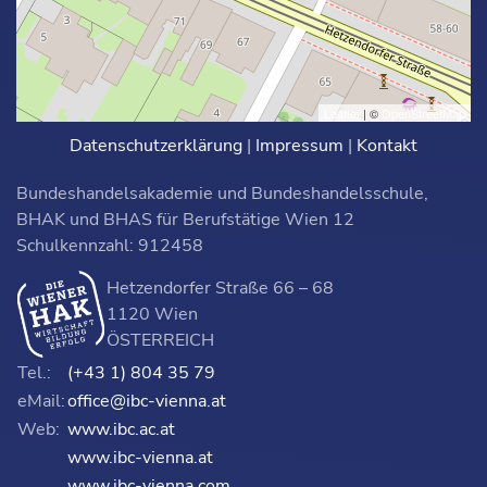
Leaflet
| ©
OpenStreetMap
Datenschutzerklärung
|
Impressum
|
Kontakt
Bundeshandelsakademie und Bundeshandelsschule,
BHAK und BHAS für Berufstätige Wien 12
Schulkennzahl: 912458
Hetzendorfer Straße 66 – 68
1120 Wien
ÖSTERREICH
Tel.:
(+43 1) 804 35 79
eMail:
office@ibc-vienna.at
Web:
www.ibc.ac.at
www.ibc-vienna.at
www.ibc-vienna.com