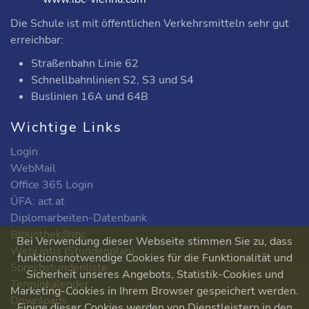
Die Schule ist mit öffentlichen Verkehrsmitteln sehr gut
erreichbar:
Straßenbahn Linie 62
Schnellbahnlinien S2, S3 und S4
Buslinien 16A und 64B
Wichtige Links
Login
WebMail
Office 365 Login
ÜFA: act.at
Diplomarbeiten-Datenbank
Bibliothek@ibc
Bei Verwendung dieser Webseite stimmen Sie zu, dass
WebUntis (Stundenplan)
funktionsnotwendige Cookies für die Funktionalität und
Sprechstundenliste
Sicherheit unseres Angebots, Statistik-Cookies und
Terminkalender
Marketing-Cookies in Ihrem Browser gespeichert werden.
Downloads
Einige dieser Cookies werden von Dienstleistern in den