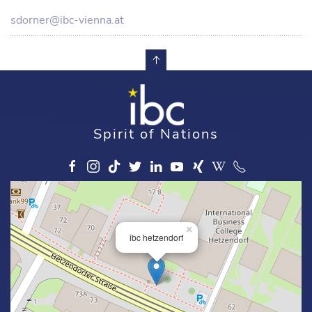
sdorner@ibc-vienna.at
Spirit of Nations
×
ibc hetzendorf