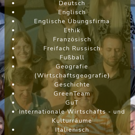
Deutsch
Englisch
Englische Übungsfirma
Ethik
Französisch
Freifach Russisch
Fußball
Geografie
(Wirtschaftsgeografie)
Geschichte
GreenTeam
GuT
Internationale Wirtschafts - und
Kulturräume
Italienisch