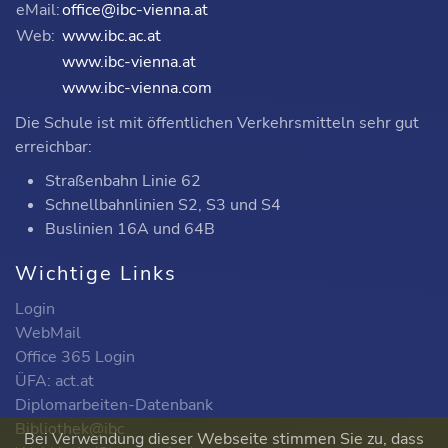
eMail:
office@ibc-vienna.at
Web:
www.ibc.ac.at
www.ibc-vienna.at
www.ibc-vienna.com
Die Schule ist mit öffentlichen Verkehrsmitteln sehr gut
erreichbar:
Straßenbahn Linie 62
Schnellbahnlinien S2, S3 und S4
Buslinien 16A und 64B
Wichtige Links
Login
WebMail
Office 365 Login
ÜFA: act.at
Diplomarbeiten-Datenbank
Bibliothek@ibc
Bei Verwendung dieser Webseite stimmen Sie zu, dass