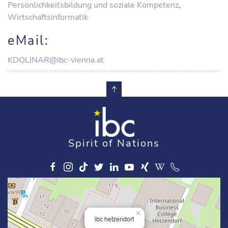
Persönlichkeitsbildung und soziale Kompetenz
,
Wirtschaftsinformatik
eMail:
KDOLINAR@ibc-vienna.at
Spirit of Nations
×
ibc hetzendorf