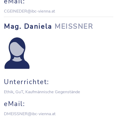
eMail:
CGEINEDER@ibc-vienna.at
Mag. Daniela
MEISSNER
Unterrichtet:
Ethik
,
GuT
,
Kaufmännische Gegenstände
eMail:
DMEISSNER@ibc-vienna.at