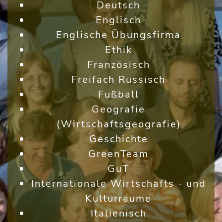
Deutsch
Englisch
Englische Übungsfirma
Ethik
Französisch
Freifach Russisch
Fußball
Geografie
(Wirtschaftsgeografie)
Geschichte
GreenTeam
GuT
Internationale Wirtschafts - und
Kulturräume
Italienisch