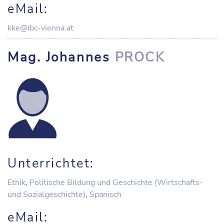
eMail:
kke@ibc-vienna.at
Mag. Johannes
PROCK
Unterrichtet:
Ethik
,
Politische Bildung und Geschichte (Wirtschafts-
und Sozialgeschichte)
,
Spanisch
eMail: