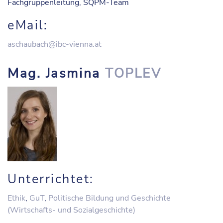
Fachgruppenleitung, SQPM-Team
eMail:
aschaubach@ibc-vienna.at
Mag. Jasmina
TOPLEV
Unterrichtet:
Ethik
,
GuT
,
Politische Bildung und Geschichte
(Wirtschafts- und Sozialgeschichte)