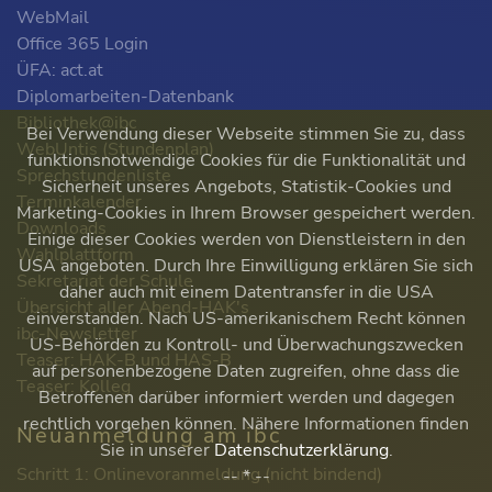
WebMail
Office 365 Login
ÜFA: act.at
Diplomarbeiten-Datenbank
Bibliothek@ibc
Bei Verwendung dieser Webseite stimmen Sie zu, dass
WebUntis (Stundenplan)
funktionsnotwendige Cookies für die Funktionalität und
Sprechstundenliste
Sicherheit unseres Angebots, Statistik-Cookies und
Terminkalender
Marketing-Cookies in Ihrem Browser gespeichert werden.
Downloads
Einige dieser Cookies werden von Dienstleistern in den
Wahlplattform
USA angeboten. Durch Ihre Einwilligung erklären Sie sich
Sekretariat der Schule
daher auch mit einem Datentransfer in die USA
Übersicht aller Abend-HAK's
einverstanden. Nach US-amerikanischem Recht können
ibc-Newsletter
US-Behörden zu Kontroll- und Überwachungszwecken
Teaser: HAK-B und HAS-B
auf personenbezogene Daten zugreifen, ohne dass die
Teaser: Kolleg
Betroffenen darüber informiert werden und dagegen
rechtlich vorgehen können. Nähere Informationen finden
Neuanmeldung am ibc
Sie in unserer
Datenschutzerklärung
.
Schritt 1: Onlinevoranmeldung (nicht bindend)
-- * --