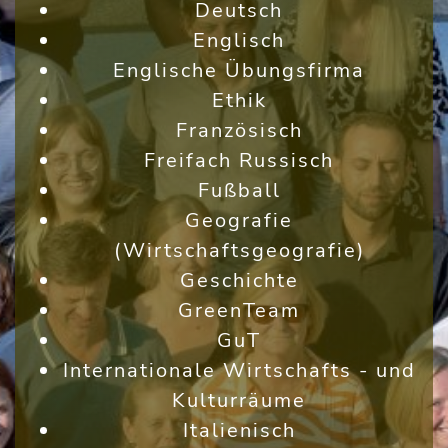
Deutsch
Englisch
Englische Übungsfirma
Ethik
Französisch
Freifach Russisch
Fußball
Geografie
(Wirtschaftsgeografie)
Geschichte
GreenTeam
GuT
Internationale Wirtschafts - und
Kulturräume
Italienisch