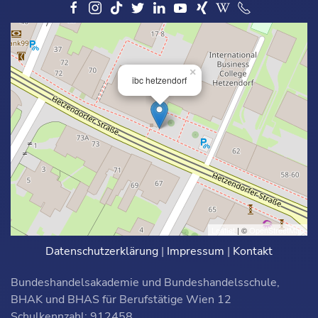
×
ibc hetzendorf
Leaflet
| ©
OpenStreetMap
Datenschutzerklärung
|
Impressum
|
Kontakt
Bundeshandelsakademie und Bundeshandelsschule,
BHAK und BHAS für Berufstätige Wien 12
Schulkennzahl: 912458