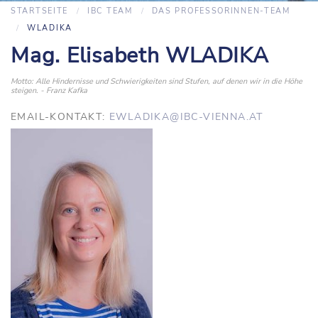
STARTSEITE
IBC TEAM
DAS PROFESSORINNEN-TEAM
WLADIKA
Mag. Elisabeth WLADIKA
Motto: Alle Hindernisse und Schwierigkeiten sind Stufen, auf denen wir in die Höhe
steigen. - Franz Kafka
EMAIL-KONTAKT:
EWLADIKA@IBC-VIENNA.AT