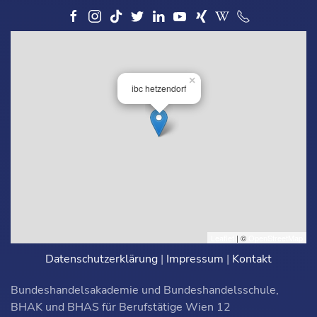
×
ibc hetzendorf
Leaflet
| ©
OpenStreetMap
Datenschutzerklärung
|
Impressum
|
Kontakt
Bundeshandelsakademie und Bundeshandelsschule,
BHAK und BHAS für Berufstätige Wien 12