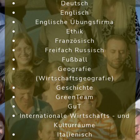
Deutsch
Englisch
Englische Übungsfirma
Ethik
Französisch
Freifach Russisch
Fußball
Geografie
(Wirtschaftsgeografie)
Geschichte
GreenTeam
GuT
Internationale Wirtschafts - und
Kulturräume
Italienisch