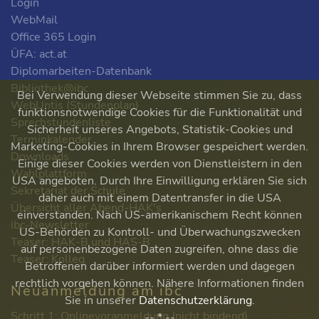
Login
WebMail
Office 365 Login
ÜFA: act.at
Diplomarbeiten-Datenbank
Bibliothek@ibc
Bei Verwendung dieser Webseite stimmen Sie zu, dass
WebUntis (Stundenplan)
funktionsnotwendige Cookies für die Funktionalität und
Sprechstundenliste
Sicherheit unseres Angebots, Statistik-Cookies und
Terminkalender
Marketing-Cookies in Ihrem Browser gespeichert werden.
Downloads
Einige dieser Cookies werden von Dienstleistern in den
Wahlplattform
USA angeboten. Durch Ihre Einwilligung erklären Sie sich
Sekretariat der Schule
daher auch mit einem Datentransfer in die USA
Übersicht aller Abend-HAK's
einverstanden. Nach US-amerikanischem Recht können
ibc-Newsletter
US-Behörden zu Kontroll- und Überwachungszwecken
Teaser: HAK-B und HAS-B
auf personenbezogene Daten zugreifen, ohne dass die
Teaser: Kolleg
Betroffenen darüber informiert werden und dagegen
rechtlich vorgehen können. Nähere Informationen finden
Neuanmeldung am ibc
Sie in unserer
Datenschutzerklärung
.
Schritt 1: Onlinevoranmeldung (nicht bindend)
-- * --