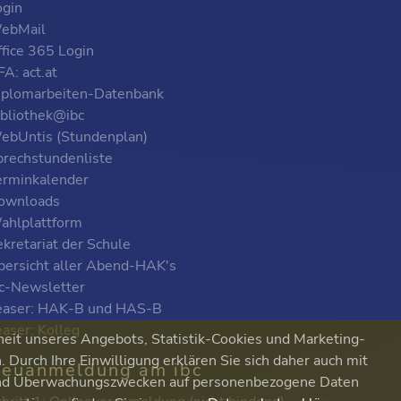
ogin
ebMail
ffice 365 Login
A: act.at
iplomarbeiten-Datenbank
ibliothek@ibc
ebUntis (Stundenplan)
prechstundenliste
erminkalender
ownloads
ahlplattform
kretariat der Schule
bersicht aller Abend-HAK's
bc-Newsletter
easer: HAK-B und HAS-B
easer: Kolleg
heit unseres Angebots, Statistik-Cookies und Marketing-
Durch Ihre Einwilligung erklären Sie sich daher auch mit
euanmeldung am ibc
 und Überwachungszwecken auf personenbezogene Daten