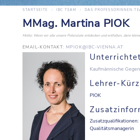
STARTSEITE
IBC TEAM
DAS PROFESSORINNEN-T
MMag. Martina PIOK
Motto: Wenn wir alle unsere Potenziale entdecken und entfalten, dann kö
EMAIL-KONTAKT:
MPIOK@IBC-VIENNA.AT
Unterrichte
Kaufmännische Gegen
Lehrer-Kürz
PIOK
Zusatzinfor
Zusatzqualifikationen:
Qualitätsmanagerin