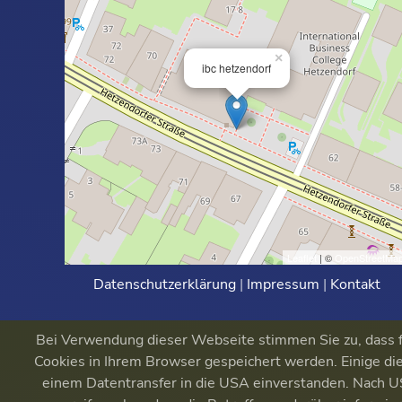
×
ibc hetzendorf
Leaflet
| ©
OpenStreetMa
Datenschutzerklärung
|
Impressum
|
Kontakt
Bei Verwendung dieser Webseite stimmen Sie zu, dass fu
Cookies in Ihrem Browser gespeichert werden. Einige die
einem Datentransfer in die USA einverstanden. Nach