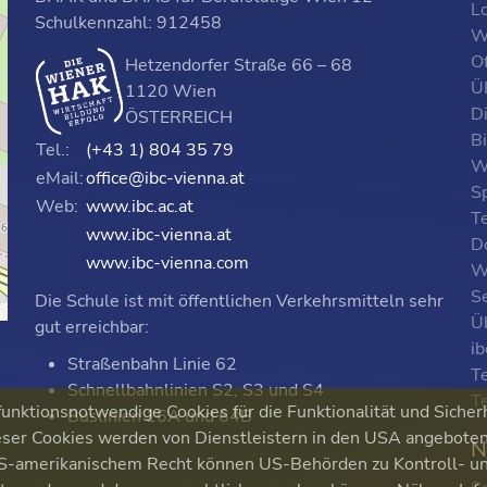
L
Schulkennzahl: 912458
W
O
Hetzendorfer Straße 66 – 68
ÜF
1120 Wien
D
ÖSTERREICH
B
Tel.:
(+43 1) 804 35 79
W
eMail:
office@ibc-vienna.at
S
Web:
www.ibc.ac.at
T
www.ibc-vienna.at
D
www.ibc-vienna.com
W
Se
Die Schule ist mit öffentlichen Verkehrsmitteln sehr
p
Ü
gut erreichbar:
i
Straßenbahn Linie 62
T
Schnellbahnlinien S2, S3 und S4
T
nktionsnotwendige Cookies für die Funktionalität und Sicher
Buslinien 16A und 64B
ser Cookies werden von Dienstleistern in den USA angeboten. 
N
 US-amerikanischem Recht können US-Behörden zu Kontroll-