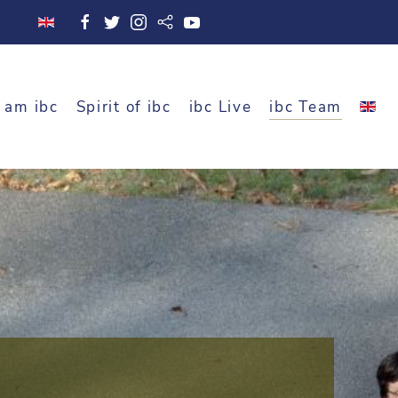
 am ibc
Spirit of ibc
ibc Live
ibc Team