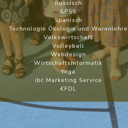
Russisch
SPSS
Spanisch
Technologie Ökologie und Warenlehre
Volkswirtschaft
Volleyball
Webdesign
Wirtschaftsinformatik
Yoga
ibc Marketing Service
€FDL