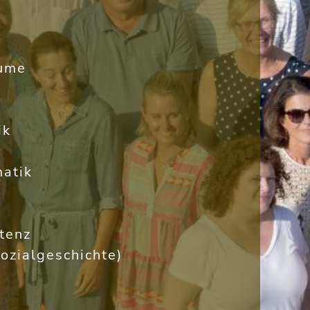
äume
ik
atik
tenz
ozialgeschichte)