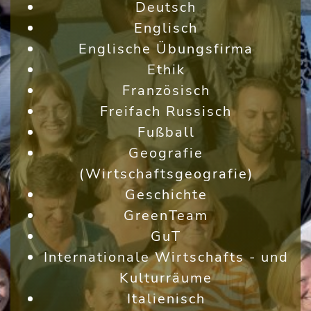
Deutsch
Englisch
Englische Übungsfirma
Ethik
Französisch
Freifach Russisch
Fußball
Geografie
(Wirtschaftsgeografie)
Geschichte
GreenTeam
GuT
Internationale Wirtschafts - und
Kulturräume
Italienisch