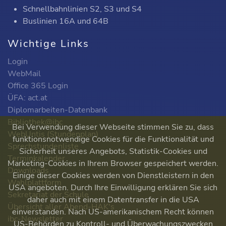
Schnellbahnlinien S2, S3 und S4
Buslinien 16A und 64B
Wichtige Links
Login
WebMail
Office 365 Login
ÜFA: act.at
Diplomarbeiten-Datenbank
Bibliothek@ibc
Bei Verwendung dieser Webseite stimmen Sie zu, dass
WebUntis (Stundenplan)
funktionsnotwendige Cookies für die Funktionalität und
Sprechstundenliste
Sicherheit unseres Angebots, Statistik-Cookies und
Terminkalender
Marketing-Cookies in Ihrem Browser gespeichert werden.
Downloads
Einige dieser Cookies werden von Dienstleistern in den
Wahlplattform
USA angeboten. Durch Ihre Einwilligung erklären Sie sich
Sekretariat der Schule
daher auch mit einem Datentransfer in die USA
Übersicht aller Abend-HAK's
einverstanden. Nach US-amerikanischem Recht können
ibc-Newsletter
US-Behörden zu Kontroll- und Überwachungszwecken