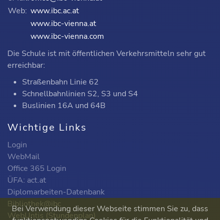
Web:
www.ibc.ac.at
www.ibc-vienna.at
www.ibc-vienna.com
Die Schule ist mit öffentlichen Verkehrsmitteln sehr gut
erreichbar:
Straßenbahn Linie 62
Schnellbahnlinien S2, S3 und S4
Buslinien 16A und 64B
Wichtige Links
Login
WebMail
Office 365 Login
ÜFA: act.at
Diplomarbeiten-Datenbank
Bibliothek@ibc
Bei Verwendung dieser Webseite stimmen Sie zu, dass
WebUntis (Stundenplan)