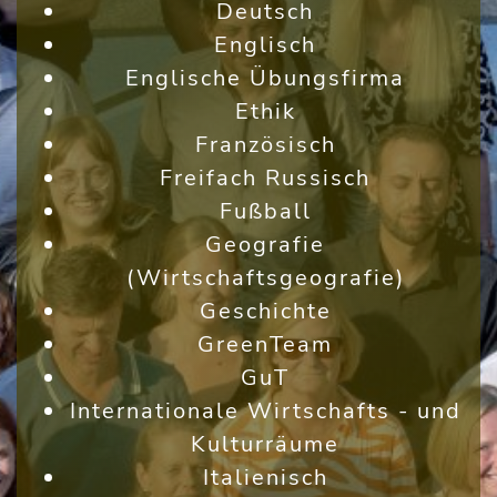
Deutsch
Englisch
Englische Übungsfirma
Ethik
Französisch
Freifach Russisch
Fußball
Geografie
(Wirtschaftsgeografie)
Geschichte
GreenTeam
GuT
Internationale Wirtschafts - und
Kulturräume
Italienisch