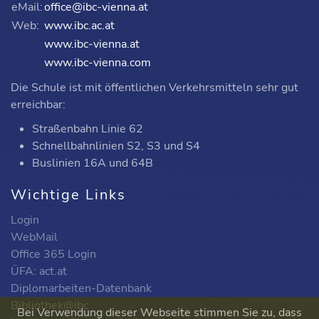
eMail:
office@ibc-vienna.at
Web:
www.ibc.ac.at
www.ibc-vienna.at
www.ibc-vienna.com
Die Schule ist mit öffentlichen Verkehrsmitteln sehr gut
erreichbar:
Straßenbahn Linie 62
Schnellbahnlinien S2, S3 und S4
Buslinien 16A und 64B
Wichtige Links
Login
WebMail
Office 365 Login
ÜFA: act.at
Diplomarbeiten-Datenbank
Bibliothek@ibc
Bei Verwendung dieser Webseite stimmen Sie zu, dass