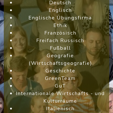
Deutsch
Englisch
Englische Übungsfirma
Ethik
Französisch
Freifach Russisch
Fußball
Geografie
(Wirtschaftsgeografie)
Geschichte
GreenTeam
GuT
Internationale Wirtschafts - und
Kulturräume
Italienisch