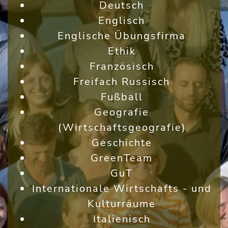
Deutsch
Englisch
Englische Übungsfirma
Ethik
Französisch
Freifach Russisch
Fußball
Geografie
(Wirtschaftsgeografie)
Geschichte
GreenTeam
GuT
Internationale Wirtschafts - und
Kulturräume
Italienisch