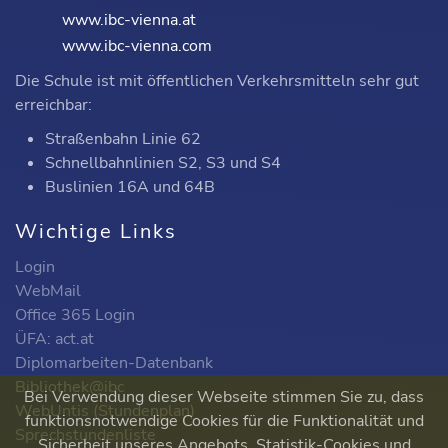
www.ibc-vienna.at
www.ibc-vienna.com
Die Schule ist mit öffentlichen Verkehrsmitteln sehr gut
erreichbar:
Straßenbahn Linie 62
Schnellbahnlinien S2, S3 und S4
Buslinien 16A und 64B
Wichtige Links
Login
WebMail
Office 365 Login
ÜFA: act.at
Diplomarbeiten-Datenbank
Bibliothek@ibc
Bei Verwendung dieser Webseite stimmen Sie zu, dass
WebUntis (Stundenplan)
funktionsnotwendige Cookies für die Funktionalität und
Sprechstundenliste
Sicherheit unseres Angebots, Statistik-Cookies und