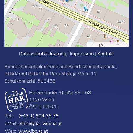
Leaflet
| ©
OpenStreetMap
Datenschutzerklärung
|
Impressum
|
Kontakt
Bundeshandelsakademie und Bundeshandelsschule,
BHAK und BHAS für Berufstätige Wien 12
Schulkennzahl: 912458
Hetzendorfer Straße 66 – 68
1120 Wien
ÖSTERREICH
Tel.:
(+43 1) 804 35 79
eMail:
office@ibc-vienna.at
Web:
www.ibc.ac.at