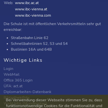
Web:
www.ibc.ac.at
www.ibc-vienna.at
www.ibc-vienna.com
Die Schule ist mit öffentlichen Verkehrsmitteln sehr gut
erreichbar:
Straßenbahn Linie 62
Schnellbahnlinien S2, S3 und S4
Buslinien 16A und 64B
Wichtige Links
Login
WebMail
Office 365 Login
ÜFA: act.at
Diplomarbeiten-Datenbank
Bibliothek@ibc
Bei Verwendung dieser Webseite stimmen Sie zu, dass
WebUntis (Stundenplan)
funktionsnotwendige Cookies für die Funktionalität und