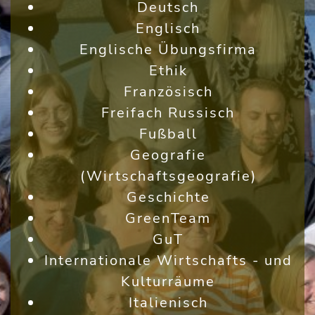
Deutsch
Englisch
Englische Übungsfirma
Ethik
Französisch
Freifach Russisch
Fußball
Geografie
(Wirtschaftsgeografie)
Geschichte
GreenTeam
GuT
Internationale Wirtschafts - und
Kulturräume
Italienisch