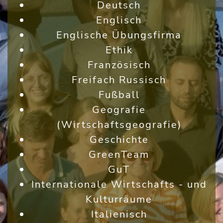
Deutsch
Englisch
Englische Übungsfirma
Ethik
Französisch
Freifach Russisch
Fußball
Geografie
(Wirtschaftsgeografie)
Geschichte
GreenTeam
GuT
Internationale Wirtschafts - und
Kulturräume
Italienisch