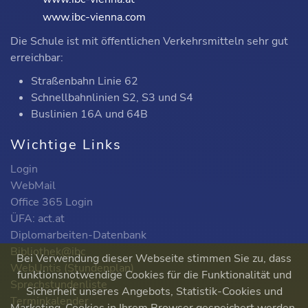
www.ibc-vienna.com
Die Schule ist mit öffentlichen Verkehrsmitteln sehr gut
erreichbar:
Straßenbahn Linie 62
Schnellbahnlinien S2, S3 und S4
Buslinien 16A und 64B
Wichtige Links
Login
WebMail
Office 365 Login
ÜFA: act.at
Diplomarbeiten-Datenbank
Bibliothek@ibc
Bei Verwendung dieser Webseite stimmen Sie zu, dass
WebUntis (Stundenplan)
funktionsnotwendige Cookies für die Funktionalität und
Sprechstundenliste
Sicherheit unseres Angebots, Statistik-Cookies und
Terminkalender