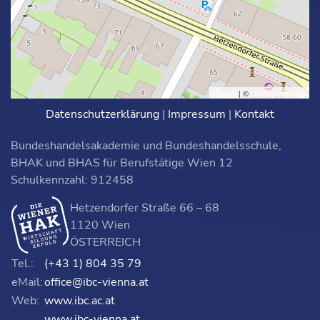
Leaflet
| ©
OpenStreetMap
Datenschutzerklärung
|
Impressum
|
Kontakt
Bundeshandelsakademie und Bundeshandelsschule,
BHAK und BHAS für Berufstätige Wien 12
Schulkennzahl: 912458
Hetzendorfer Straße 66 – 68
1120 Wien
ÖSTERREICH
Tel.:
(+43 1) 804 35 79
eMail:
office@ibc-vienna.at
Web:
www.ibc.ac.at
www.ibc-vienna.at