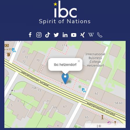
Spirit of Nations
×
ibc hetzendorf
Leaflet
| ©
OpenStreetMap