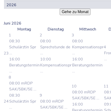
Gehe zu Monat
Juni 2026
Montag
Dienstag
Mittwoch
D
1
2
3
08:30
08:00
08:00
Schulärztin Spr
Sprechstunde de
Kompensationspr
4
...
...
...
Fro
23
...
16:00
10:00
16:00
Beratungstermin
Kompensationspr
Beratungstermin
...
...
...
8
08:00 mRDP
10
11
5AK/5BK/5E ...
08:00 mRDP
08
08:30
9
5AK/5BK/5E ...
5AK
24
Schulärztin Spr
08:00 mRDP
16:00
09:
...
5AK/5BK/5E ...
Beratungstermin
Sch