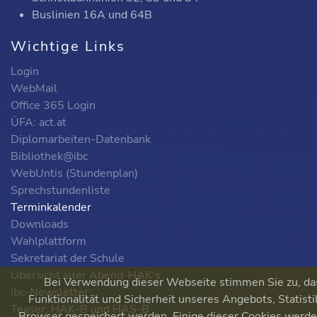
Buslinien 16A und 64B
Wichtige Links
Login
WebMail
Office 365 Login
ÜFA: act.at
Diplomarbeiten-Datenbank
Bibliothek@ibc
WebUntis (Stundenplan)
Sprechstundenliste
Terminkalender
Downloads
Wahlplattform
Sekretariat der Schule
Übersicht aller Abend-HAK's
Bei Verwendung dieser Webseite stimmen Sie zu, das
ibc-Newsletter
Funktionalität und Sicherheit unseres Angebots, Statist
Teaser: HAK-B und HAS-B
Browser gespeichert werden. Einige dieser Cookies werde