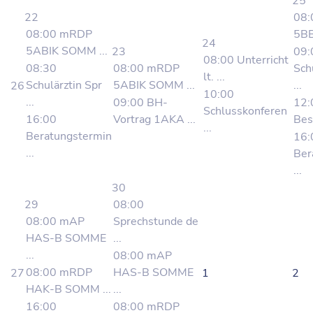
25
22
08
08:00 mRDP
5BB
24
5ABIK SOMM ...
23
09:
08:00 Unterricht
08:30
08:00 mRDP
Sch
lt. ...
Schulärztin Spr
5ABIK SOMM ...
...
26
10:00
...
09:00 BH-
12:
Schlusskonferen
16:00
Vortrag 1AKA ...
Bes
...
Beratungstermin
16:
...
Ber
...
30
29
08:00
08:00 mAP
Sprechstunde de
HAS-B SOMME
...
...
08:00 mAP
08:00 mRDP
HAS-B SOMME
27
1
2
HAK-B SOMM ...
...
16:00
08:00 mRDP