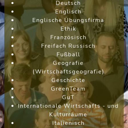
Deutsch
Englisch
Englische Übungsfirma
Ethik
Französisch
Freifach Russisch
Fußball
Geografie
(Wirtschaftsgeografie)
Geschichte
GreenTeam
GuT
Internationale Wirtschafts - und
Kulturräume
Italienisch