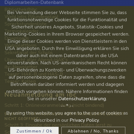
Diplomarbeiten-Datenbank
Bibliothek@ibc
Bei Verwendung dieser Webseite stimmen Sie zu, dass
WebUntis (Stundenplan)
funktionsnotwendige Cookies für die Funktionalität und
Sprechstundenliste
Sicherheit unseres Angebots, Statistik-Cookies und
Terminkalender
Marketing-Cookies in Ihrem Browser gespeichert werden.
Downloads
Einige dieser Cookies werden von Dienstleistern in den
Wahlplattform
USA angeboten. Durch Ihre Einwilligung erklären Sie sich
Sekretariat der Schule
daher auch mit einem Datentransfer in die USA
Übersicht aller Abend-HAK's
einverstanden. Nach US-amerikanischem Recht können
ibc-Newsletter
US-Behörden zu Kontroll- und Überwachungszwecken
Teaser: HAK-B und HAS-B
auf personenbezogene Daten zugreifen, ohne dass die
Teaser: Kolleg
Betroffenen darüber informiert werden und dagegen
rechtlich vorgehen können. Nähere Informationen finden
Neuanmeldung am ibc
Sie in unserer
Datenschutzerklärung
.
Schritt 1: Onlinevoranmeldung (nicht bindend)
-- * --
By using this website, you agree to the use of cookies as
SCHRITT 2: TERMINBUCHUNG FÜR FIXANMELDUNG (DERZEIT
NICHT GEÖFFNET)
described in our
Privacy Policy
.
Schritt 3: Eingabe der persönlichen Daten (erst zu
Zustimmen / Ok
Ablehnen / No, Thanks
Schulbeginn!)