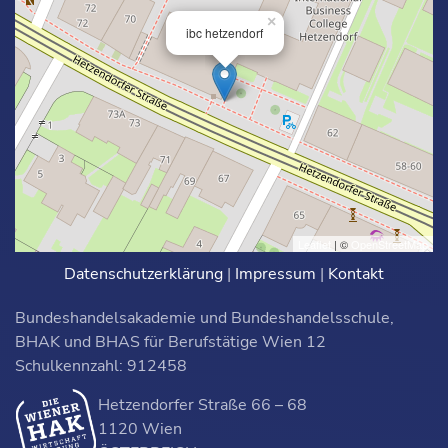
×
ibc hetzendorf
Leaflet
| ©
OpenStreetMap
Datenschutzerklärung
|
Impressum
|
Kontakt
Bundeshandelsakademie und Bundeshandelsschule,
BHAK und BHAS für Berufstätige Wien 12
Schulkennzahl: 912458
Hetzendorfer Straße 66 – 68
1120 Wien