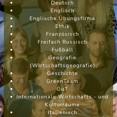
Deutsch
Englisch
Englische Übungsfirma
Ethik
Französisch
Freifach Russisch
Fußball
Geografie
(Wirtschaftsgeografie)
Geschichte
GreenTeam
GuT
Internationale Wirtschafts - und
Kulturräume
Italienisch