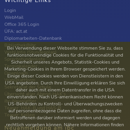
Wichtige Links
Login
WebMail
Office 365 Login
ÜFA: act.at
Diplomarbeiten-Datenbank
Bibliothek@ibc
Bei Verwendung dieser Webseite stimmen Sie zu, dass
WebUntis (Stundenplan)
funktionsnotwendige Cookies für die Funktionalität und
Sprechstundenliste
Sicherheit unseres Angebots, Statistik-Cookies und
Terminkalender
Marketing-Cookies in Ihrem Browser gespeichert werden.
Downloads
Einige dieser Cookies werden von Dienstleistern in den
Wahlplattform
USA angeboten. Durch Ihre Einwilligung erklären Sie sich
Sekretariat der Schule
daher auch mit einem Datentransfer in die USA
Übersicht aller Abend-HAK's
einverstanden. Nach US-amerikanischem Recht können
ibc-Newsletter
US-Behörden zu Kontroll- und Überwachungszwecken
Teaser: HAK-B und HAS-B
auf personenbezogene Daten zugreifen, ohne dass die
Teaser: Kolleg
Betroffenen darüber informiert werden und dagegen
rechtlich vorgehen können. Nähere Informationen finden
Neuanmeldung am ibc