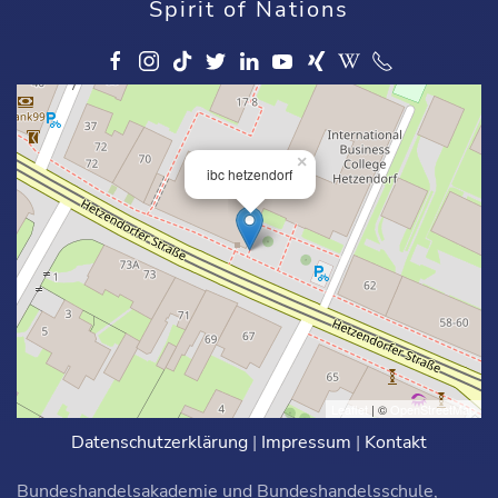
Spirit of Nations
×
ibc hetzendorf
Leaflet
| ©
OpenStreetMap
Datenschutzerklärung
|
Impressum
|
Kontakt
Bundeshandelsakademie und Bundeshandelsschule,