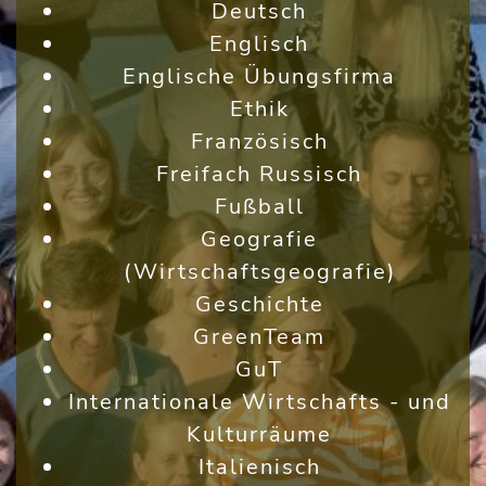
Deutsch
Englisch
Englische Übungsfirma
Ethik
Französisch
Freifach Russisch
Fußball
Geografie
(Wirtschaftsgeografie)
Geschichte
GreenTeam
GuT
Internationale Wirtschafts - und
Kulturräume
Italienisch