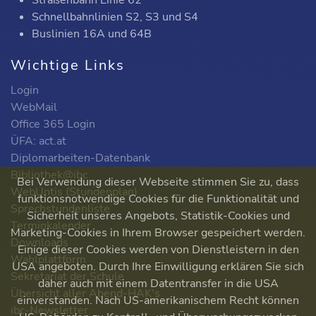
Straßenbahn Linie 62
Schnellbahnlinien S2, S3 und S4
Buslinien 16A und 64B
Wichtige Links
Login
WebMail
Office 365 Login
ÜFA: act.at
Diplomarbeiten-Datenbank
Bibliothek@ibc
Bei Verwendung dieser Webseite stimmen Sie zu, dass
WebUntis (Stundenplan)
funktionsnotwendige Cookies für die Funktionalität und
Sprechstundenliste
Sicherheit unseres Angebots, Statistik-Cookies und
Terminkalender
Marketing-Cookies in Ihrem Browser gespeichert werden.
Downloads
Einige dieser Cookies werden von Dienstleistern in den
Wahlplattform
USA angeboten. Durch Ihre Einwilligung erklären Sie sich
Sekretariat der Schule
daher auch mit einem Datentransfer in die USA
Übersicht aller Abend-HAK's
einverstanden. Nach US-amerikanischem Recht können
ibc-Newsletter