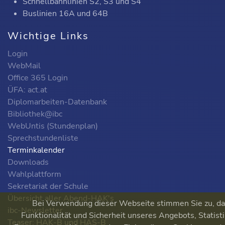
Schnellbahnlinien S2, S3 und S4
Buslinien 16A und 64B
Wichtige Links
Login
WebMail
Office 365 Login
ÜFA: act.at
Diplomarbeiten-Datenbank
Bibliothek@ibc
WebUntis (Stundenplan)
Sprechstundenliste
Terminkalender
Downloads
Wahlplattform
Sekretariat der Schule
Übersicht aller Abend-HAK's
Bei Verwendung dieser Webseite stimmen Sie zu, das
ibc-Newsletter
Funktionalität und Sicherheit unseres Angebots, Statis
Teaser: HAK-B und HAS-B