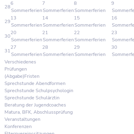
6
7
8
9
28
Sommerferien
Sommerferien
Sommerferien
Sommerfe
13
14
15
16
29
Sommerferien
Sommerferien
Sommerferien
Sommerfe
20
21
22
23
30
Sommerferien
Sommerferien
Sommerferien
Sommerfe
27
28
29
30
31
Sommerferien
Sommerferien
Sommerferien
Sommerfe
Verschiedenes
Prüfungen
(Abgabe)Fristen
Sprechstunde Abendformen
Sprechstunde Schulpsychologin
Sprechstunde Schulärztin
Beratung der Jugendcoaches
Matura, BFK, Abschlussprüfung
Veranstaltungen
Konferenzen
Elternvereinssitzungen