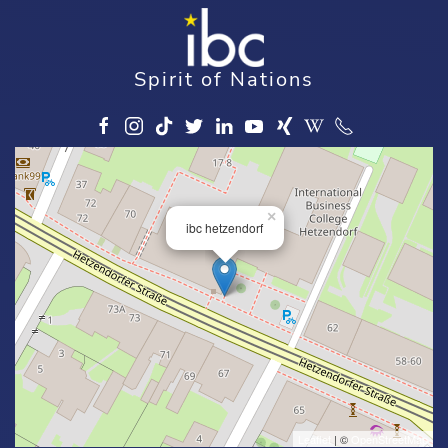
Spirit of Nations
×
ibc hetzendorf
Leaflet
| ©
OpenStreetMap