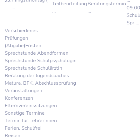
Pfingstmontag (
...
22
Teilbeurteilung
Beratungstermin
...
09:0
...
...
Schul
Spr ...
Verschiedenes
Prüfungen
(Abgabe)Fristen
Sprechstunde Abendformen
Sprechstunde Schulpsychologin
Sprechstunde Schulärztin
Beratung der Jugendcoaches
Matura, BFK, Abschlussprüfung
Veranstaltungen
Konferenzen
Elternvereinssitzungen
Sonstige Termine
Termin für LehrerInnen
Ferien, Schulfrei
Reisen