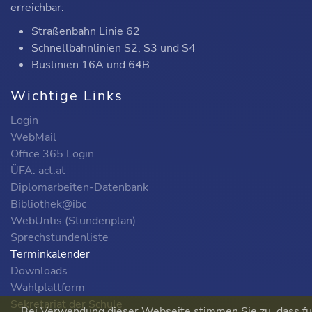
erreichbar:
Straßenbahn Linie 62
Schnellbahnlinien S2, S3 und S4
Buslinien 16A und 64B
Wichtige Links
Login
WebMail
Office 365 Login
ÜFA: act.at
Diplomarbeiten-Datenbank
Bibliothek@ibc
WebUntis (Stundenplan)
Sprechstundenliste
Terminkalender
Downloads
Wahlplattform
Sekretariat der Schule
Bei Verwendung dieser Webseite stimmen Sie zu, dass fu