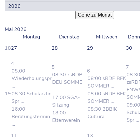
Gehe zu Monat
Mai 2026
Montag
Dienstag
Mittwoch
Donn
18
27
28
29
30
4
5
7
08:00
6
08:30 zsRDP
08:3
Wiederholungspr
08:00 sRDP BFK
DEU SOMME
zsRD
...
SOMMER ...
...
ENW
19
08:30 Schulärztin
08:00 sRDP BFK
SOMM 
17:00 SGA-
Spr ...
SOMMER ...
Sitzung
09:0
16:00
08:30 2BBIK
Schul
18:00
Beratungstermin
Cultural ...
Spr ...
Elternverein
...
11
13