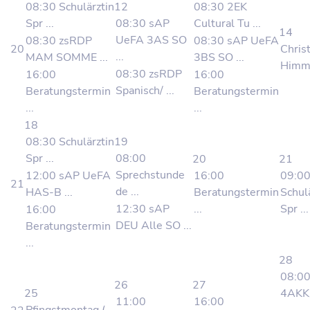
08:30 Schulärztin
12
08:30 2EK
Spr ...
08:30 sAP
Cultural Tu ...
14
UeFA 3AS SO
08:30 zsRDP
08:30 sAP UeFA
20
Christ
...
MAM SOMME ...
3BS SO ...
Himme
08:30 zsRDP
16:00
16:00
Spanisch/ ...
Beratungstermin
Beratungstermin
...
...
18
08:30 Schulärztin
19
Spr ...
08:00
20
21
Sprechstunde
12:00 sAP UeFA
16:00
09:0
21
de ...
HAS-B ...
Beratungstermin
Schul
12:30 sAP
...
Spr ...
16:00
DEU Alle SO ...
Beratungstermin
...
28
08:0
26
27
25
4AKK
11:00
16:00