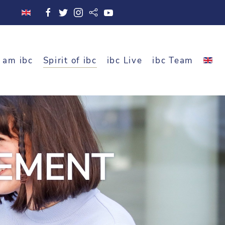
 am ibc
Spirit of ibc
ibc Live
ibc Team
EMENT