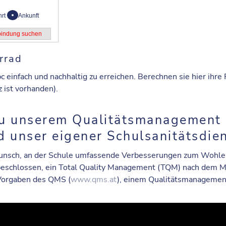
hrt
Ankunft
rrad
c einfach und nachhaltig zu erreichen. Berechnen sie hier ihr
z ist vorhanden).
zu unserem Qualitätsmanagement 
d unser eigener Schulsanitätsdien
ch, an der Schule umfassende Verbesserungen zum Wohle der
beschlossen, ein
Total Quality Management (TQM)
nach dem
M
 Vorgaben des
QMS
(
www.qms.at
), einem Qualitätsmanagement