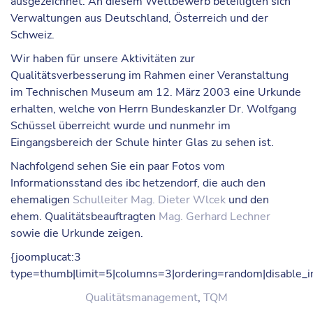
ausgezeichnet. An diesem Wettbewerb beteiligten sich
Verwaltungen aus Deutschland, Österreich und der
Schweiz.
Wir haben für unsere Aktivitäten zur
Qualitätsverbesserung im Rahmen einer Veranstaltung
im Technischen Museum am 12. März 2003 eine Urkunde
erhalten, welche von Herrn Bundeskanzler Dr. Wolfgang
Schüssel überreicht wurde und nunmehr im
Eingangsbereich der Schule hinter Glas zu sehen ist.
Nachfolgend sehen Sie ein paar Fotos vom
Informationsstand des ibc hetzendorf, die auch den
ehemaligen
Schulleiter Mag. Dieter Wlcek
und den
ehem. Qualitätsbeauftragten
Mag. Gerhard Lechner
sowie die Urkunde zeigen.
{joomplucat:3
type=thumb|limit=5|columns=3|ordering=random|disable_
Qualitätsmanagement
,
TQM