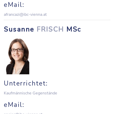
eMail:
afrancazi@ibc-vienna.at
Susanne
FRISCH
MSc
Unterrichtet:
Kaufmännische Gegenstände
eMail: