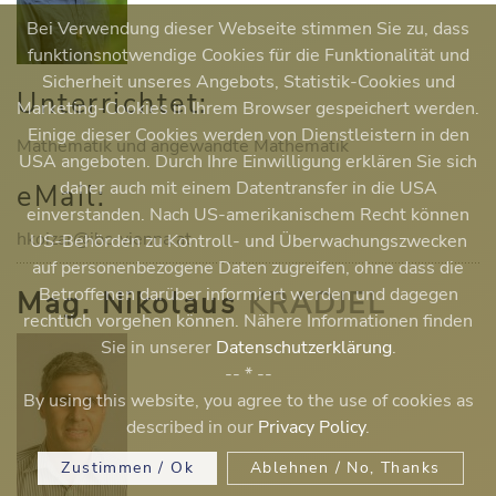
Bei Verwendung dieser Webseite stimmen Sie zu, dass
funktionsnotwendige Cookies für die Funktionalität und
Sicherheit unseres Angebots, Statistik-Cookies und
Unterrichtet:
Marketing-Cookies in Ihrem Browser gespeichert werden.
Einige dieser Cookies werden von Dienstleistern in den
Mathematik und angewandte Mathematik
USA angeboten. Durch Ihre Einwilligung erklären Sie sich
daher auch mit einem Datentransfer in die USA
eMail:
einverstanden. Nach US-amerikanischem Recht können
hkoizar@ibc-vienna.at
US-Behörden zu Kontroll- und Überwachungszwecken
auf personenbezogene Daten zugreifen, ohne dass die
Betroffenen darüber informiert werden und dagegen
Mag. Nikolaus
KRADJEL
rechtlich vorgehen können. Nähere Informationen finden
Sie in unserer
Datenschutzerklärung
.
-- * --
By using this website, you agree to the use of cookies as
described in our
Privacy Policy
.
Zustimmen / Ok
Ablehnen / No, Thanks