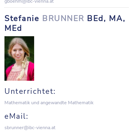
gboehm@ibc-vienna.at
Stefanie
BRUNNER
BEd, MA,
MEd
Unterrichtet:
Mathematik und angewandte Mathematik
eMail:
sbrunner@ibc-vienna.at