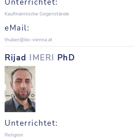
Unterrichtet:
Kaufmännische Gegenstände
eMail:
thuber@ibc-vienna.at
Rijad
IMERI
PhD
Unterrichtet:
Religion