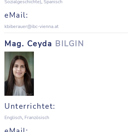
Sozialgeschichte)
,
Spanisch
eMail:
kbiberauer@ibc-vienna.at
Mag. Ceyda
BILGIN
Unterrichtet:
Englisch
,
Französisch
eMail: