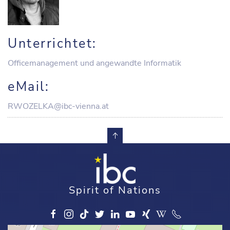
Unterrichtet:
Officemanagement und angewandte Informatik
eMail:
RWOZELKA@ibc-vienna.at
Spirit of Nations