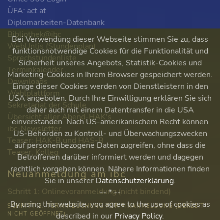
ÜFA: act.at
Diplomarbeiten-Datenbank
Bibliothek@ibc
Bei Verwendung dieser Webseite stimmen Sie zu, dass
WebUntis (Stundenplan)
funktionsnotwendige Cookies für die Funktionalität und
Sprechstundenliste
Sicherheit unseres Angebots, Statistik-Cookies und
Terminkalender
Marketing-Cookies in Ihrem Browser gespeichert werden.
Downloads
Einige dieser Cookies werden von Dienstleistern in den
Wahlplattform
USA angeboten. Durch Ihre Einwilligung erklären Sie sich
Sekretariat der Schule
daher auch mit einem Datentransfer in die USA
Übersicht aller Abend-HAK's
einverstanden. Nach US-amerikanischem Recht können
ibc-Newsletter
US-Behörden zu Kontroll- und Überwachungszwecken
Teaser: HAK-B und HAS-B
auf personenbezogene Daten zugreifen, ohne dass die
Teaser: Kolleg
Betroffenen darüber informiert werden und dagegen
rechtlich vorgehen können. Nähere Informationen finden
Neuanmeldung am ibc
Sie in unserer
Datenschutzerklärung
.
Schritt 1: Onlinevoranmeldung (nicht bindend)
-- * --
By using this website, you agree to the use of cookies as
SCHRITT 2: TERMINBUCHUNG FÜR FIXANMELDUNG (DERZEIT
NICHT GEÖFFNET)
described in our
Privacy Policy
.