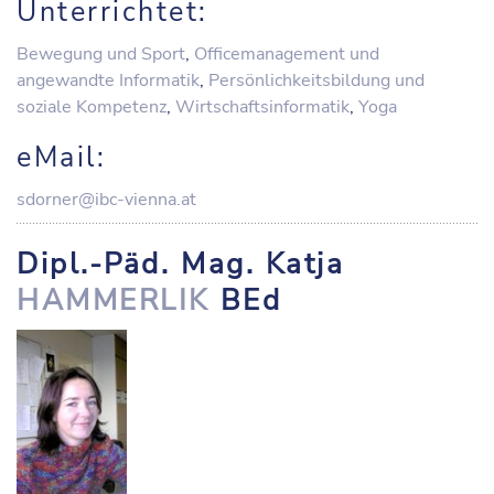
Unterrichtet:
Bewegung und Sport
,
Officemanagement und
angewandte Informatik
,
Persönlichkeitsbildung und
soziale Kompetenz
,
Wirtschaftsinformatik
,
Yoga
eMail:
sdorner@ibc-vienna.at
Dipl.-Päd. Mag. Katja
HAMMERLIK
BEd