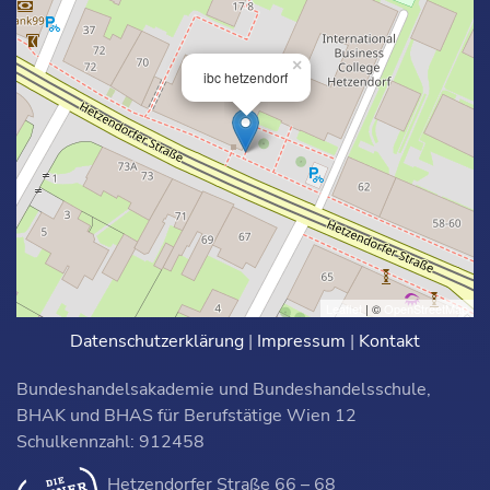
×
ibc hetzendorf
Leaflet
| ©
OpenStreetMap
Datenschutzerklärung
|
Impressum
|
Kontakt
Bundeshandelsakademie und Bundeshandelsschule,
BHAK und BHAS für Berufstätige Wien 12
Schulkennzahl: 912458
Hetzendorfer Straße 66 – 68