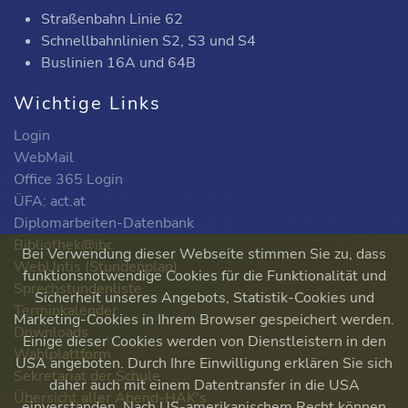
Straßenbahn Linie 62
Schnellbahnlinien S2, S3 und S4
Buslinien 16A und 64B
Wichtige Links
Login
WebMail
Office 365 Login
ÜFA: act.at
Diplomarbeiten-Datenbank
Bibliothek@ibc
Bei Verwendung dieser Webseite stimmen Sie zu, dass
WebUntis (Stundenplan)
funktionsnotwendige Cookies für die Funktionalität und
Sprechstundenliste
Sicherheit unseres Angebots, Statistik-Cookies und
Terminkalender
Marketing-Cookies in Ihrem Browser gespeichert werden.
Downloads
Einige dieser Cookies werden von Dienstleistern in den
Wahlplattform
USA angeboten. Durch Ihre Einwilligung erklären Sie sich
Sekretariat der Schule
daher auch mit einem Datentransfer in die USA
Übersicht aller Abend-HAK's
einverstanden. Nach US-amerikanischem Recht können