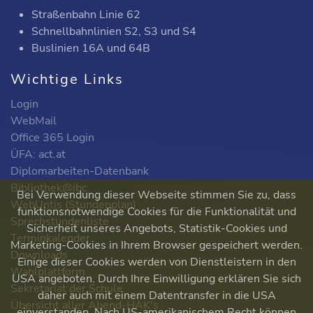
Straßenbahn Linie 62
Schnellbahnlinien S2, S3 und S4
Buslinien 16A und 64B
Wichtige Links
Login
WebMail
Office 365 Login
ÜFA: act.at
Diplomarbeiten-Datenbank
Bibliothek@ibc
Bei Verwendung dieser Webseite stimmen Sie zu, dass
WebUntis (Stundenplan)
funktionsnotwendige Cookies für die Funktionalität und
Sprechstundenliste
Sicherheit unseres Angebots, Statistik-Cookies und
Terminkalender
Marketing-Cookies in Ihrem Browser gespeichert werden.
Downloads
Einige dieser Cookies werden von Dienstleistern in den
Wahlplattform
USA angeboten. Durch Ihre Einwilligung erklären Sie sich
Sekretariat der Schule
daher auch mit einem Datentransfer in die USA
Übersicht aller Abend-HAK's
einverstanden. Nach US-amerikanischem Recht können