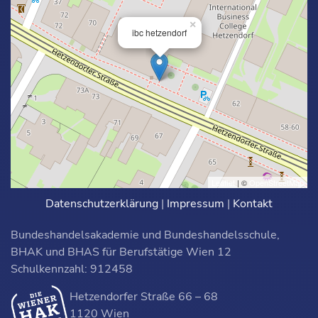
×
ibc hetzendorf
Leaflet
| ©
OpenStreetMap
Datenschutzerklärung
|
Impressum
|
Kontakt
Bundeshandelsakademie und Bundeshandelsschule,
BHAK und BHAS für Berufstätige Wien 12
Schulkennzahl: 912458
Hetzendorfer Straße 66 – 68
1120 Wien