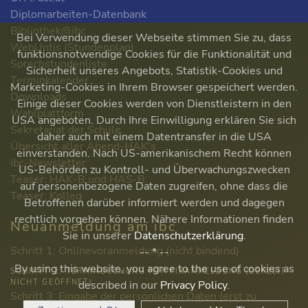
Diplomarbeiten-Datenbank
Bibliothek@ibc
Bei Verwendung dieser Webseite stimmen Sie zu, dass
WebUntis (Stundenplan)
funktionsnotwendige Cookies für die Funktionalität und
Sprechstundenliste
Sicherheit unseres Angebots, Statistik-Cookies und
Terminkalender
Marketing-Cookies in Ihrem Browser gespeichert werden.
Downloads
Einige dieser Cookies werden von Dienstleistern in den
Wahlplattform
USA angeboten. Durch Ihre Einwilligung erklären Sie sich
Sekretariat der Schule
daher auch mit einem Datentransfer in die USA
Übersicht aller Abend-HAK's
einverstanden. Nach US-amerikanischem Recht können
ibc-Newsletter
US-Behörden zu Kontroll- und Überwachungszwecken
Teaser: HAK-B und HAS-B
auf personenbezogene Daten zugreifen, ohne dass die
Teaser: Kolleg
Betroffenen darüber informiert werden und dagegen
rechtlich vorgehen können. Nähere Informationen finden
Neuanmeldung am ibc
Sie in unserer
Datenschutzerklärung
.
Schritt 1: Onlinevoranmeldung (nicht bindend)
-- * --
By using this website, you agree to the use of cookies as
SCHRITT 2: TERMINBUCHUNG FÜR FIXANMELDUNG (DERZEIT
NICHT GEÖFFNET)
described in our
Privacy Policy
.
Schritt 3: Eingabe der persönlichen Daten (erst zu