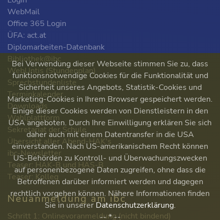
Login
WebMail
Office 365 Login
ÜFA: act.at
Diplomarbeiten-Datenbank
Bibliothek@ibc
Bei Verwendung dieser Webseite stimmen Sie zu, dass
WebUntis (Stundenplan)
funktionsnotwendige Cookies für die Funktionalität und
Sprechstundenliste
Sicherheit unseres Angebots, Statistik-Cookies und
Terminkalender
Marketing-Cookies in Ihrem Browser gespeichert werden.
Downloads
Einige dieser Cookies werden von Dienstleistern in den
Wahlplattform
USA angeboten. Durch Ihre Einwilligung erklären Sie sich
Sekretariat der Schule
daher auch mit einem Datentransfer in die USA
Übersicht aller Abend-HAK's
einverstanden. Nach US-amerikanischem Recht können
ibc-Newsletter
US-Behörden zu Kontroll- und Überwachungszwecken
Teaser: HAK-B und HAS-B
auf personenbezogene Daten zugreifen, ohne dass die
Teaser: Kolleg
Betroffenen darüber informiert werden und dagegen
rechtlich vorgehen können. Nähere Informationen finden
Neuanmeldung am ibc
Sie in unserer
Datenschutzerklärung
.
Schritt 1: Onlinevoranmeldung (nicht bindend)
-- * --