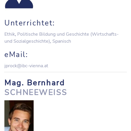
Unterrichtet:
Ethik
,
Politische Bildung und Geschichte (Wirtschafts-
und Sozialgeschichte)
,
Spanisch
eMail:
jprock@ibc-vienna.at
Mag. Bernhard
SCHNEEWEISS