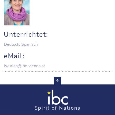
Unterrichtet:
Deutsch
,
Spanisch
eMail:
lwurian@ibc-vienna.at
Spirit of Nations