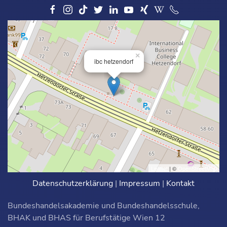
×
ibc hetzendorf
Leaflet
| ©
OpenStreetMap
Datenschutzerklärung
|
Impressum
|
Kontakt
Bundeshandelsakademie und Bundeshandelsschule,
BHAK und BHAS für Berufstätige Wien 12