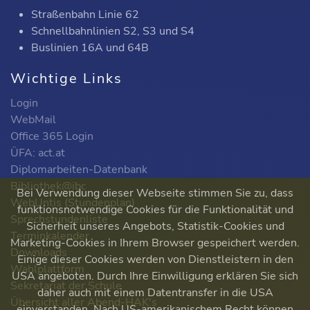
Straßenbahn Linie 62
Schnellbahnlinien S2, S3 und S4
Buslinien 16A und 64B
Wichtige Links
Login
WebMail
Office 365 Login
ÜFA: act.at
Diplomarbeiten-Datenbank
Bibliothek@ibc
Bei Verwendung dieser Webseite stimmen Sie zu, dass
WebUntis (Stundenplan)
funktionsnotwendige Cookies für die Funktionalität und
Sprechstundenliste
Sicherheit unseres Angebots, Statistik-Cookies und
Terminkalender
Marketing-Cookies in Ihrem Browser gespeichert werden.
Downloads
Einige dieser Cookies werden von Dienstleistern in den
Wahlplattform
USA angeboten. Durch Ihre Einwilligung erklären Sie sich
Sekretariat der Schule
daher auch mit einem Datentransfer in die USA
Übersicht aller Abend-HAK's
einverstanden. Nach US-amerikanischem Recht können