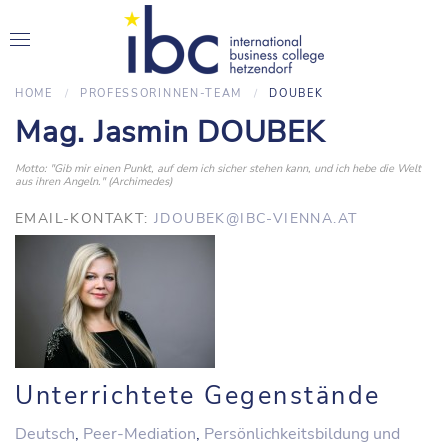
HOME
PROFESSORINNEN-TEAM
DOUBEK
Mag. Jasmin DOUBEK
Motto: "Gib mir einen Punkt, auf dem ich sicher stehen kann, und ich hebe die Welt
aus ihren Angeln." (Archimedes)
EMAIL-KONTAKT:
JDOUBEK@IBC-VIENNA.AT
Unterrichtete Gegenstände
Deutsch
,
Peer-Mediation
,
Persönlichkeitsbildung und