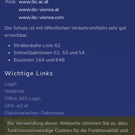
Web:
www.ibc.ac.at
www.ibc-vienna.at
www.ibc-vienna.com
Die Schule ist mit öffentlichen Verkehrsmitteln sehr gut
erreichbar:
Straßenbahn Linie 62
Schnellbahnlinien S2, S3 und S4
Buslinien 16A und 64B
Wichtige Links
Login
WebMail
Office 365 Login
ÜFA: act.at
Diplomarbeiten-Datenbank
Bibliothek@ibc
Bei Verwendung dieser Webseite stimmen Sie zu, dass
WebUntis (Stundenplan)
funktionsnotwendige Cookies für die Funktionalität und
Sprechstundenliste