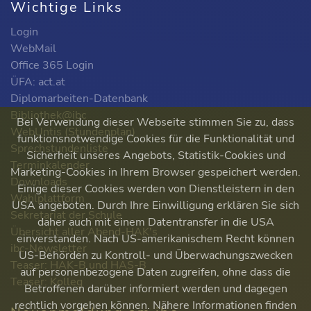
Wichtige Links
Login
WebMail
Office 365 Login
ÜFA: act.at
Diplomarbeiten-Datenbank
Bibliothek@ibc
Bei Verwendung dieser Webseite stimmen Sie zu, dass
WebUntis (Stundenplan)
funktionsnotwendige Cookies für die Funktionalität und
Sprechstundenliste
Sicherheit unseres Angebots, Statistik-Cookies und
Terminkalender
Marketing-Cookies in Ihrem Browser gespeichert werden.
Downloads
Einige dieser Cookies werden von Dienstleistern in den
Wahlplattform
USA angeboten. Durch Ihre Einwilligung erklären Sie sich
Sekretariat der Schule
daher auch mit einem Datentransfer in die USA
Übersicht aller Abend-HAK's
einverstanden. Nach US-amerikanischem Recht können
ibc-Newsletter
US-Behörden zu Kontroll- und Überwachungszwecken
Teaser: HAK-B und HAS-B
auf personenbezogene Daten zugreifen, ohne dass die
Teaser: Kolleg
Betroffenen darüber informiert werden und dagegen
rechtlich vorgehen können. Nähere Informationen finden