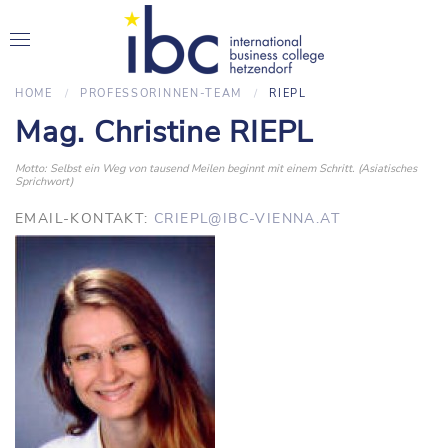
HOME
PROFESSORINNEN-TEAM
RIEPL
Mag. Christine RIEPL
Motto: Selbst ein Weg von tausend Meilen beginnt mit einem Schritt. (Asiatisches
Sprichwort)
EMAIL-KONTAKT:
CRIEPL@IBC-VIENNA.AT