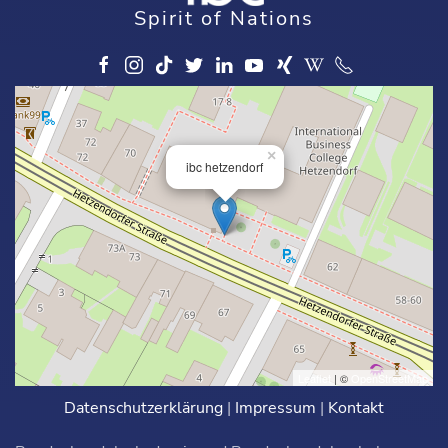
Spirit of Nations
×
ibc hetzendorf
Leaflet
| ©
OpenStreetMap
Datenschutzerklärung
|
Impressum
|
Kontakt