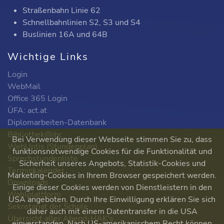
Straßenbahn Linie 62
Schnellbahnlinien S2, S3 und S4
Buslinien 16A und 64B
Wichtige Links
Login
WebMail
Office 365 Login
ÜFA: act.at
Diplomarbeiten-Datenbank
Bibliothek@ibc
Bei Verwendung dieser Webseite stimmen Sie zu, dass
WebUntis (Stundenplan)
funktionsnotwendige Cookies für die Funktionalität und
Sprechstundenliste
Sicherheit unseres Angebots, Statistik-Cookies und
Terminkalender
Marketing-Cookies in Ihrem Browser gespeichert werden.
Downloads
Einige dieser Cookies werden von Dienstleistern in den
Wahlplattform
USA angeboten. Durch Ihre Einwilligung erklären Sie sich
Sekretariat der Schule
daher auch mit einem Datentransfer in die USA
Übersicht aller Abend-HAK's
einverstanden. Nach US-amerikanischem Recht können