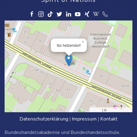
×
ibc hetzendorf
Leaflet
| ©
OpenStreetMap
Datenschutzerklärung
|
Impressum
|
Kontakt
Bundeshandelsakademie und Bundeshandelsschule,