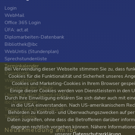
Login
WebMail
Office 365 Login
ÜFA: act.at
Diplomarbeiten-Datenbank
Bibliothek@ibc
WebUntis (Stundenplan)
Sprechstundenliste
Terminkalender
Bei Verwendung dieser Webseite stimmen Sie zu, dass fun
Downloads
Cookies für die Funktionalität und Sicherheit unseres Ange
Wahlplattform
Cookies und Marketing-Cookies in Ihrem Browser gespe
Sekretariat der Schule
Einige dieser Cookies werden von Dienstleistern in den
Übersicht aller Abend-HAK's
Durch Ihre Einwilligung erklären Sie sich daher auch mit ei
ibc-Newsletter
in die USA einverstanden. Nach US-amerikanischem Rec
Teaser: HAK-B und HAS-B
Behörden zu Kontroll- und Überwachungszwecken auf pe
Teaser: Kolleg
Daten zugreifen, ohne dass die Betroffenen darüber infor
dagegen rechtlich vorgehen können. Nähere Informationen
Neuanmeldung am ibc
unserer
Datenschutzerklärung
.