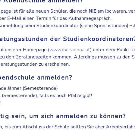
ie Abendschule anmelden?
age ist für alle neuen Schüler, die noch
NIE
am ibc waren, ver
 per E-Mail einen Termin für das Aufnahmegespräch.
 Anmeldung beim Studienkoordinator (siehe Sprechstunden)
– 
ratungsstunden der Studienkoordinatoren
auf unserer Homepage (
www.ibc-vienna.at
) unter dem Punkt "i
h zu den Beratungszeiten kommen. Allerdings müssen zu den 
Beratungsstunden zu erscheinen.
Abendschule anmelden?
nde Jänner (Semesterende)
i (Semesterende), falls es noch Plätze gibt!
!
tig sein, um sich anmelden zu können?
n, bis zum Abschluss der Schule sollten Sie aber Arbeitserf