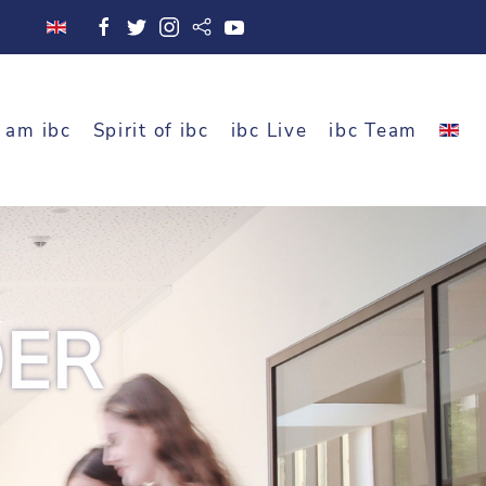
 am ibc
Spirit of ibc
ibc Live
ibc Team
DER