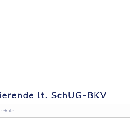
dierende lt. SchUG-BKV
dschule