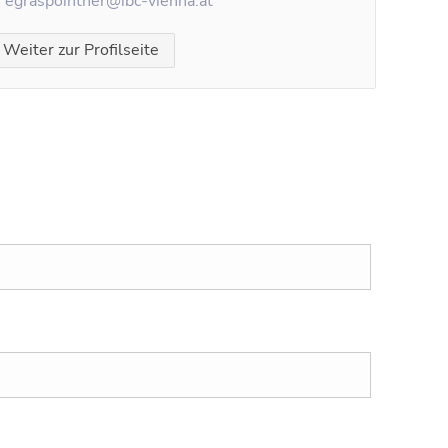
:
egraspointner@ibc-vienna.at
Weiter zur Profilseite