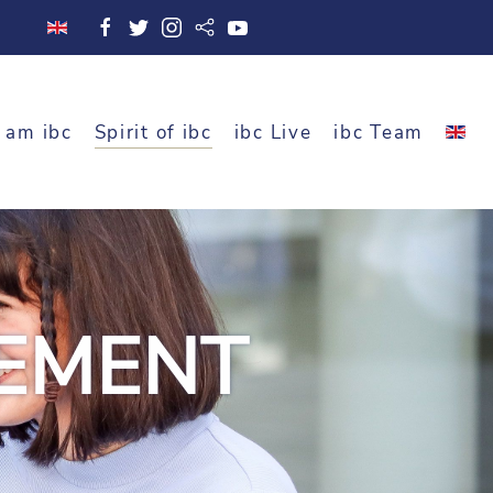
 am ibc
Spirit of ibc
ibc Live
ibc Team
EMENT