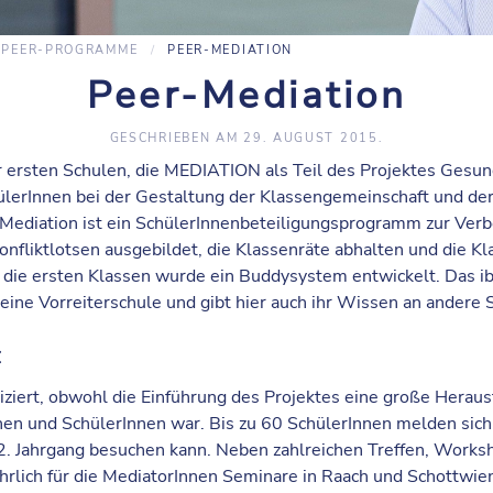
PEER-PROGRAMME
PEER-MEDIATION
Peer-Mediation
GESCHRIEBEN AM
29. AUGUST 2015
.
r ersten Schulen, die MEDIATION als Teil des Projektes Gesun
ülerInnen bei der Gestaltung der Klassengemeinschaft und der
r-Mediation ist ein SchülerInnenbeteiligungsprogramm zur Ver
onfliktlotsen ausgebildet, die Klassenräte abhalten und die Kl
 die ersten Klassen wurde ein Buddysystem entwickelt. Das ibc
eine Vorreiterschule und gibt hier auch ihr Wissen an andere 
c
iziert, obwohl die Einführung des Projektes eine große Heraus
en und SchülerInnen war. Bis zu 60 SchülerInnen melden sich j
2. Jahrgang besuchen kann. Neben zahlreichen Treffen, Work
rlich für die MediatorInnen Seminare in Raach und Schottwien