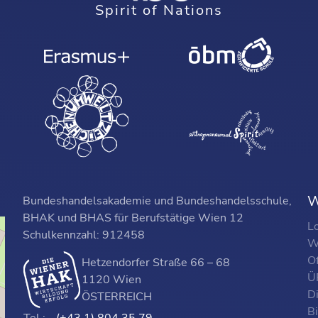
Spirit of Nations
W
Bundeshandelsakademie und Bundeshandelsschule,
BHAK und BHAS für Berufstätige Wien 12
L
Schulkennzahl: 912458
W
O
Hetzendorfer Straße 66 – 68
ÜF
1120 Wien
D
ÖSTERREICH
B