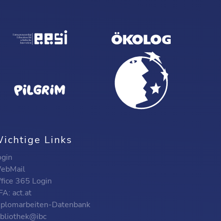
ichtige Links
ogin
ebMail
ffice 365 Login
A: act.at
iplomarbeiten-Datenbank
ibliothek@ibc