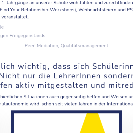
ie 1. Jahrgänge an unserer Schule wohlfühlen und zurechtfind
nd Your Relationship-Workshops), Weihnachtsfeiern und PS
veranstaltet.
le
igen Freigegenstands
Peer-Mediation
,
Qualitätsmanagement
tlich wichtig, dass sich Schüleri
 Nicht nur die LehrerInnen sonder
rfen
aktiv mitgestalten und mitre
schiedlichen Situationen auch gegenseitig helfen und Wissen u
hulautonomie wird schon seit vielen Jahren in der Internatio