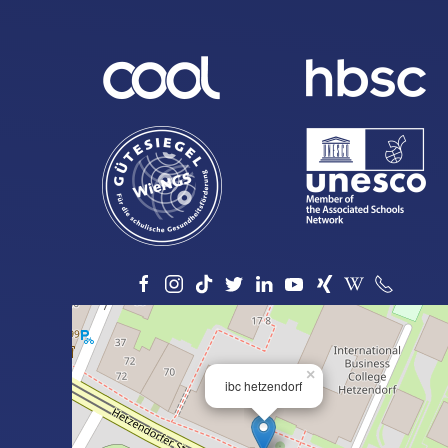
×
ibc hetzendorf