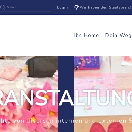
Login
Wir haben den Staatspreis!
ibc Home
Dein Weg
RANSTALTUN
ichte von diversen internen und externen 