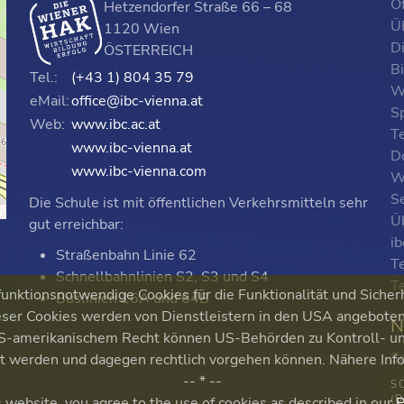
O
Hetzendorfer Straße 66 – 68
ÜF
1120 Wien
D
ÖSTERREICH
B
Tel.:
(+43 1) 804 35 79
W
eMail:
office@ibc-vienna.at
S
Web:
www.ibc.ac.at
T
www.ibc-vienna.at
D
www.ibc-vienna.com
W
Se
Die Schule ist mit öffentlichen Verkehrsmitteln sehr
p
Ü
gut erreichbar:
i
Straßenbahn Linie 62
T
Schnellbahnlinien S2, S3 und S4
T
nktionsnotwendige Cookies für die Funktionalität und Sicher
Buslinien 16A und 64B
ser Cookies werden von Dienstleistern in den USA angeboten. 
N
 US-amerikanischem Recht können US-Behörden zu Kontroll-
S
ert werden und dagegen rechtlich vorgehen können. Nähere Inf
-- * --
S
(
s website, you agree to the use of cookies as described in our
P