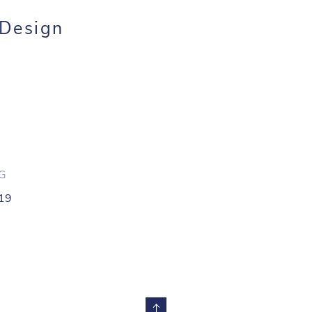
 Design
OG
419