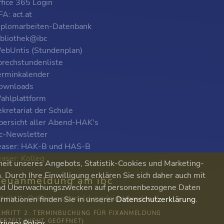
ffice 365 Login
A: act.at
iplomarbeiten-Datenbank
ibliothek@ibc
ebUntis (Stundenplan)
prechstundenliste
erminkalender
ownloads
ahlplattform
kretariat der Schule
bersicht aller Abend-HAK's
bc-Newsletter
easer: HAK-B und HAS-B
easer: Kolleg
heit unseres Angebots, Statistik-Cookies und Marketing-
Durch Ihre Einwilligung erklären Sie sich daher auch mit
euanmeldung am ibc
 und Überwachungszwecken auf personenbezogene Daten
chritt 1: Onlinevoranmeldung (nicht bindend)
ormationen finden Sie in unserer
Datenschutzerklärung
.
CHRITT 2: TERMINBUCHUNG FÜR FIXANMELDUNG
DERZEIT NICHT GEÖFFNET)
rivacy Policy
.