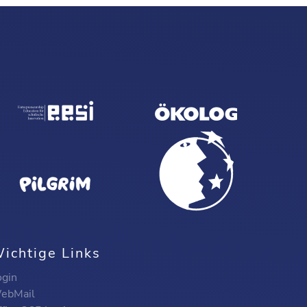
ichtige Links
ogin
ebMail