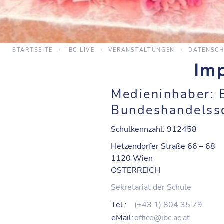
STARTSEITE
IBC LIVE
VERANSTALTUNGEN
DATENSC
Im
Medieninhaber:
Bundeshandelssc
Schulkennzahl: 912458
Hetzendorfer Straße 66 – 68
1120 Wien
ÖSTERREICH
Sekretariat der Schule
Tel.:
(+43 1) 804 35 79
eMail:
office@ibc.ac.at