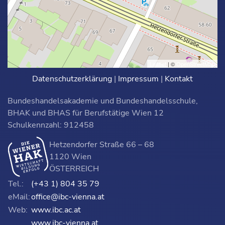
Leaflet
| ©
OpenStreetMap
Datenschutzerklärung
|
Impressum
|
Kontakt
Bundeshandelsakademie und Bundeshandelsschule,
BHAK und BHAS für Berufstätige Wien 12
Schulkennzahl: 912458
Hetzendorfer Straße 66 – 68
1120 Wien
ÖSTERREICH
Tel.:
(+43 1) 804 35 79
eMail:
office@ibc-vienna.at
Web:
www.ibc.ac.at
www.ibc-vienna.at