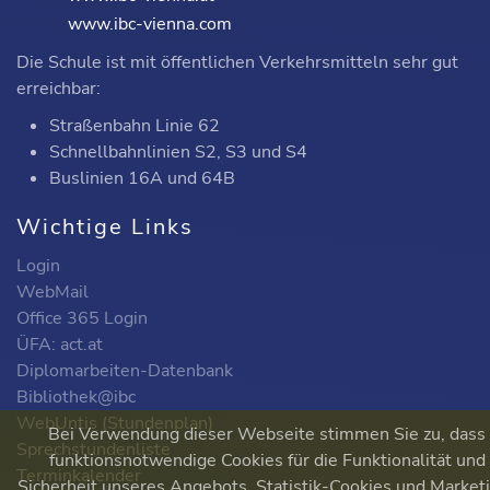
www.ibc-vienna.com
Die Schule ist mit öffentlichen Verkehrsmitteln sehr gut
erreichbar:
Straßenbahn Linie 62
Schnellbahnlinien S2, S3 und S4
Buslinien 16A und 64B
Wichtige Links
Login
WebMail
Office 365 Login
ÜFA: act.at
Diplomarbeiten-Datenbank
Bibliothek@ibc
WebUntis (Stundenplan)
Bei Verwendung dieser Webseite stimmen Sie zu, dass
Sprechstundenliste
funktionsnotwendige Cookies für die Funktionalität und
Terminkalender
Sicherheit unseres Angebots, Statistik-Cookies und Market