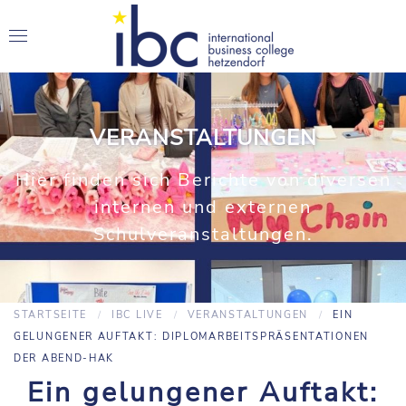
VERANSTALTUNGEN
Hier finden sich Berichte von diversen
internen und externen
Schulveranstaltungen.
STARTSEITE
IBC LIVE
VERANSTALTUNGEN
EIN
GELUNGENER AUFTAKT: DIPLOMARBEITSPRÄSENTATIONEN
DER ABEND-HAK
Ein gelungener Auftakt: